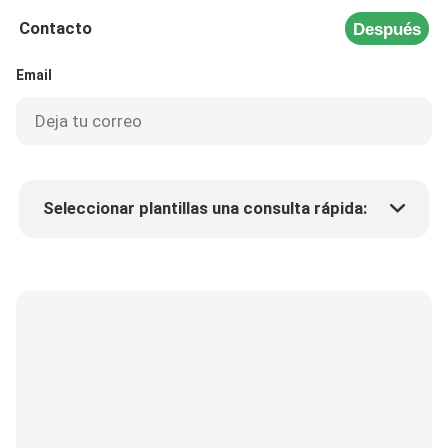
Contacto
Después
Email
Seleccionar plantillas una consulta rápida:
Precio del producto
Min.order quantity
Solicitar muestras
Más detalles