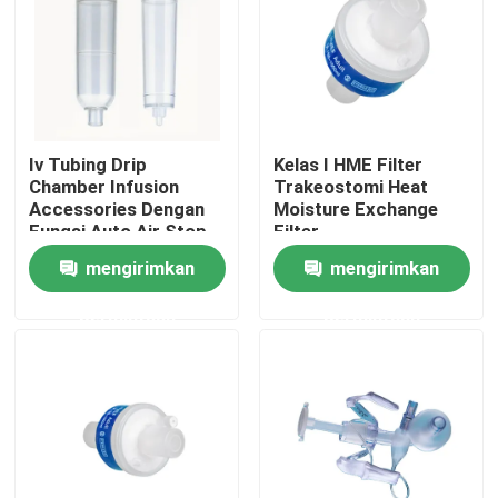
Wisata pabrik
Kontrol kualitas
Iv Tubing Drip
Kelas I HME Filter
Chamber Infusion
Trakeostomi Heat
Hubungi kami
Accessories Dengan
Moisture Exchange
Fungsi Auto Air Stop
Filter
mengirimkan
mengirimkan
Quote request suatu
permintaan
permintaan
Karet Silikon Medis
Sumbat Karet Medis
Plunger Jarum Suntik Karet