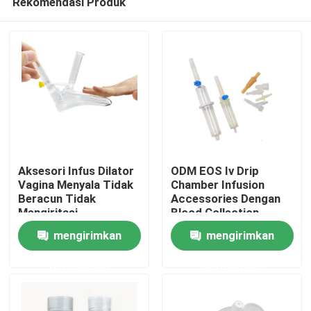
Rekomendasi Produk
Aksesori Infus Dilator
ODM EOS Iv Drip
Vagina Menyala Tidak
Chamber Infusion
Beracun Tidak
Accessories Dengan
Mengiritasi
Blood Collection
Rumah
Needles
mengirimkan
mengirimkan
Produk
permintaan
permintaan
Tentang kita