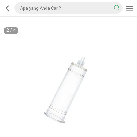
2
/
4