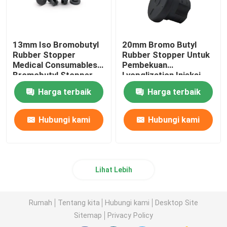
13mm Iso Bromobutyl
20mm Bromo Butyl
Rubber Stopper
Rubber Stopper Untuk
Medical Consumables
Pembekuan
Bromobutyl Stopper
Lyopglization Injeksi
Kering
Harga terbaik
Harga terbaik
Hubungi kami
Hubungi kami
Lihat Lebih
Rumah
Tentang kita
Hubungi kami
Desktop Site
Sitemap
Privacy Policy