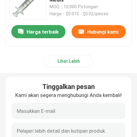
MOQ：10.000 Potongan
Harga：$0.015 - $0.02/pieces
Aksesori Jarum Suntik
Harga terbaik
Hubungi kami
Aksesori Pengumpul Darah
Sumbat Karet Butil
Lihat Lebih
Bagian Jarum Suntik yang Sudah Diisi
Tinggalkan pesan
Karet Butil Halogenasi
Kami akan segera menghubungi Anda kembali!
Tabung Silikon Medis
Tabung Drainase