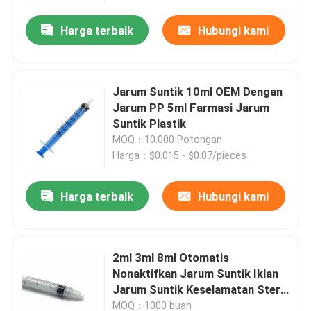
Harga terbaik
Hubungi kami
Jarum Suntik 10ml OEM Dengan
Jarum PP 5ml Farmasi Jarum
Suntik Plastik
MOQ：10.000 Potongan
Harga：$0.015 - $0.07/pieces
Harga terbaik
Hubungi kami
Rumah
2ml 3ml 8ml Otomatis
Produk
Nonaktifkan Jarum Suntik Iklan
Jarum Suntik Keselamatan Steril
Dengan Jarum
Tentang kita
MOQ：1000 buah