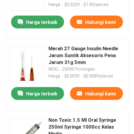
Harga：$0.3229 - $1.50/pieces
Wisata pabrik
Harga terbaik
Hubungi kami
Kontrol kualitas
Merah 27 Gauge Insulin Needle
Hubungi kami
Jarum Suntik Aksesoris Pena
Jarum 31g 5mm
MOQ：20000 Potongan
Quote request suatu
Harga：$0.0039 - $0.0089/pieces
Karet Silikon Medis
Harga terbaik
Hubungi kami
Sumbat Karet Medis
Non Toxic 1.5 Ml Oral Syringe
250ml Syringe 1000cc Kelas
Plunger Jarum Suntik Karet
Medis