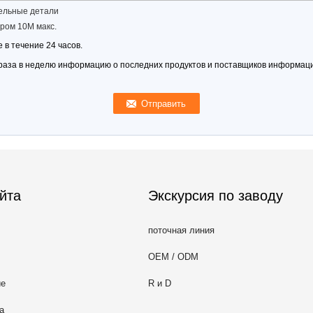
ельные детали
ром 10M макс.
 в течение 24 часов.
раза в неделю информацию о последних продуктов и поставщиков информац
йта
Экскурсия по заводу
поточная линия
OEM / ODM
ие
R и D
а