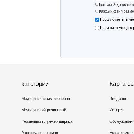
Контакт & дополнит
Каждый файл разме
Прошу ответить мне
Напишите мне два 
категории
Карта са
Медицинская силиконовая
Введение
резина
Медицинский резиновый
История
затвор
Резиновый плунжер шприца
Обслуживан
Аксессуары шприца
Наша команд