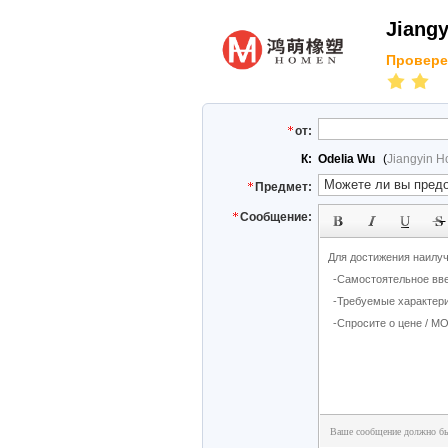
Jiangy
Провере
от:
К:
Odelia Wu
(
Jiangyin H
Предмет:
Сообщение:
Ваше сообщение должно бы