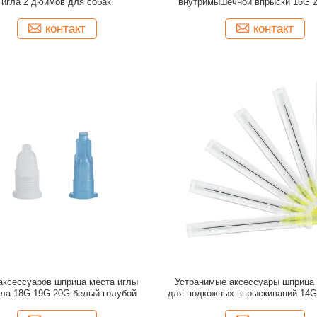
игла 2 дюймов для собак
внутримышечной впрыски 16G 
контакт
контакт
аксессуаров шприца места иглы
Устранимые аксессуары шприца
ола 18G 19G 20G белый голубой
для подкожных впрыскиваний 14G
и ISO