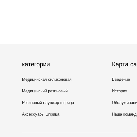
категории
Карта са
Медицинская силиконовая
Введение
резина
Медицинский резиновый
История
затвор
Резиновый плунжер шприца
Обслуживан
Аксессуары шприца
Наша команд