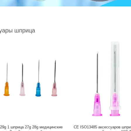
уары шприца
29g 1 шприца 27g 28g медицинские
CE ISO13485 аксессуаров шпри