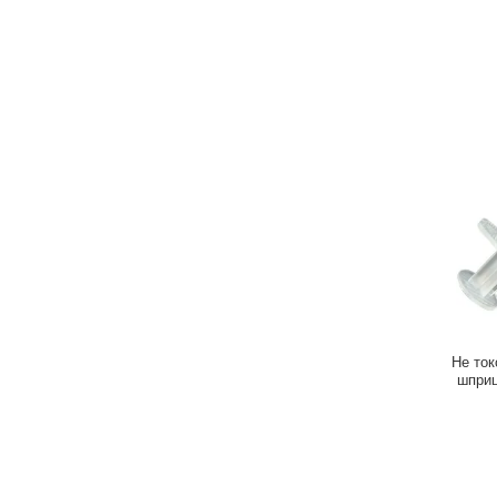
Не ток
шприц