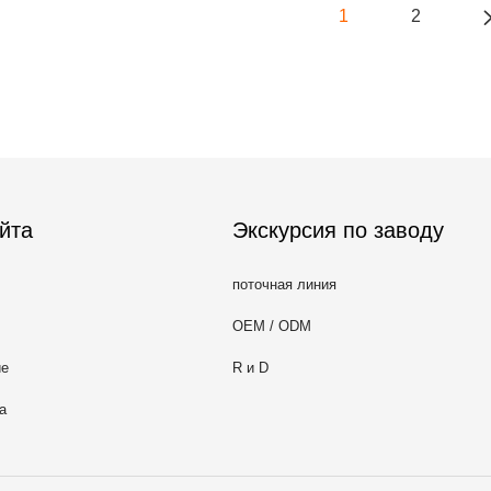
1
2
йта
Экскурсия по заводу
поточная линия
OEM / ODM
ие
R и D
а