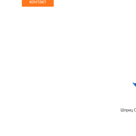
контакт
Шприц O