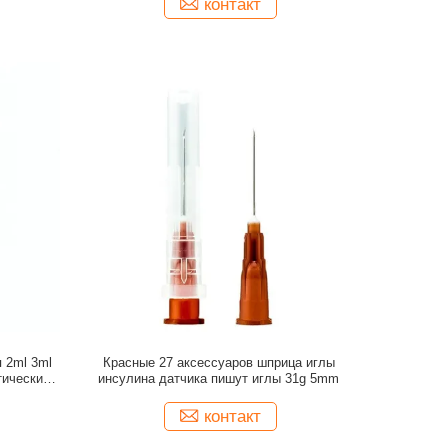
контакт
 2ml 3ml
Красные 27 аксессуаров шприца иглы
тических
инсулина датчика пишут иглы 31g 5mm
контакт