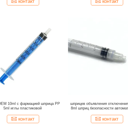
контакт
контакт
EM 10ml с фармацией шприца PP
шприцев объявления отключения
5ml иглы пластиковой
8ml шприц безопасности автома
стерильный с иглой
контакт
контакт