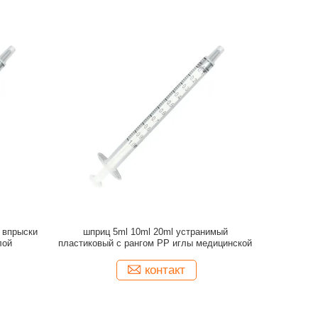
 впрыски
шприц 5ml 10ml 20ml устранимый
лой
пластиковый с рангом PP иглы медицинской
контакт