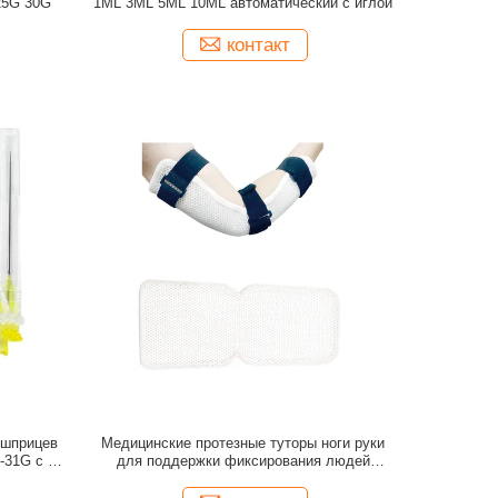
25G 30G
1ML 3ML 5ML 10ML автоматический с иглой
контакт
 шприцев
Медицинские протезные туторы ноги руки
-31G с CE
для поддержки фиксирования людей
местной