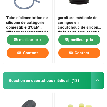
Accessoires urinaires de cathéter
Tube d'alimentation de
garniture médicale de
silicone de catégorie
seringue en
Tube d'infusion
comestible d'OEM
caoutchouc de silicone
silicone transparent de
de joint en caoutchouc
tube d'estomac
de la seringue 5ml
meilleur prix
meilleur prix
Accessoires d'infusion
Contact
Contact
Bouchon en caoutchouc médical
(13)