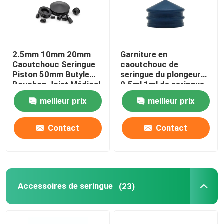
2.5mm 10mm 20mm
Garniture en
Caoutchouc Seringue
caoutchouc de
Piston 50mm Butyle
seringue du plongeur
Bouchon Joint Médical
0.5ml 1ml de seringue
de butyle ou d'isoprène
meilleur prix
meilleur prix
Contact
Contact
Accessoires de seringue
(23)