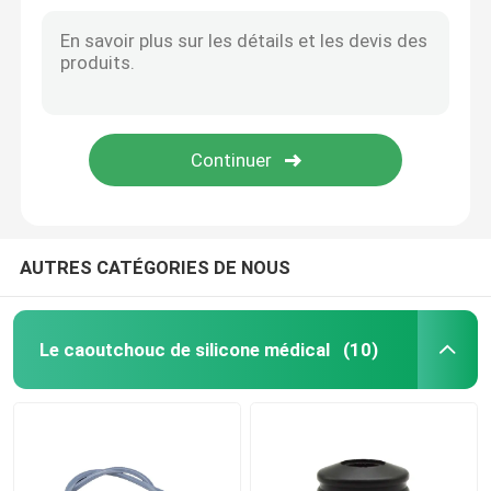
Accessoires d'infusion de chambre d'égouttement d'Iv du latex T10 pour des ensembles d'infusion
Les accessoires en caoutchouc d'infusion d'ampoules de compte-gouttes d'isoprène laissent tomber la chambre
Accessoires de seringue
bouchon en caoutchouc 30mm médical Grey Butyl Rubber Stopper Pharmaceutical de 20mm
2.5mm 10mm 20mm Caoutchouc Seringue Piston 50mm Butyle Bouchon Joint Médical
Accessoires de collection de sang
bouchon en caoutchouc de 13mm 20mm 28mm 32mm Bromobutyl pour l'injection
bouchon médical de Bromobutyl de consommables de bouchon en caoutchouc d'OIN Bromobutyl de 13mm
Bouchon de caoutchouc butylique
Pièces préremplies de seringue
AUTRES CATÉGORIES DE NOUS
Caoutchouc butylique halogéné
Le caoutchouc de silicone médical
(10)
Tube médical de silicone
Tube de drainage