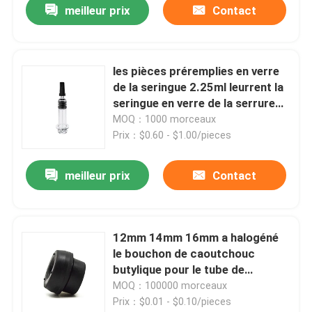
meilleur prix
Contact
les pièces préremplies en verre
de la seringue 2.25ml leurrent la
seringue en verre de la serrure
3ml
MOQ：1000 morceaux
Prix：$0.60 - $1.00/pieces
meilleur prix
Contact
Aperçu
12mm 14mm 16mm a halogéné
le bouchon de caoutchouc
Produits
butylique pour le tube de
collection de sang
MOQ：100000 morceaux
Prix：$0.01 - $0.10/pieces
A propos de nous