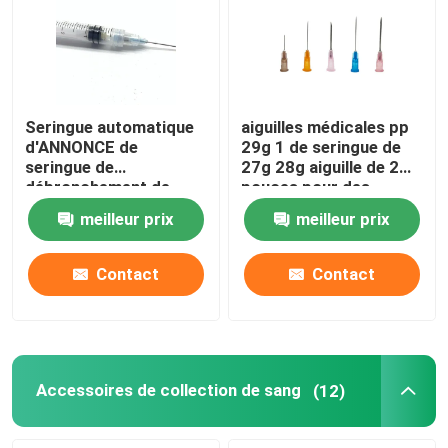
Seringue automatique
aiguilles médicales pp
d'ANNONCE de
29g 1 de seringue de
seringue de
27g 28g aiguille de 2
débronchement de
pouces pour des
1ML 3ML 5ML 10ML
chiens
meilleur prix
meilleur prix
avec l'aiguille
Contact
Contact
Accessoires de collection de sang
(12)