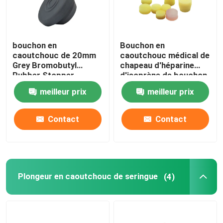
bouchon en
Bouchon en
caoutchouc de 20mm
caoutchouc médical de
Grey Bromobutyl
chapeau d'héparine
Rubber Stopper
d'isoprène de bouchon
Medical pour la fiole
d'héparine
meilleur prix
meilleur prix
d'injection
Contact
Contact
Plongeur en caoutchouc de seringue
(4)