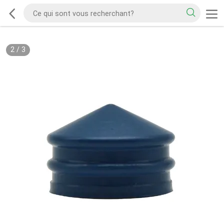
2
/
3