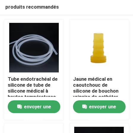
produits recommandés
Tube endotrachéal de
Jaune médical en
silicone de tube de
caoutchouc de
silicone médical à
silicone de bouchon
Aperçu
hautes températures
urinaire de cathéter
d'OEM
d'isoprène
envoyer une
envoyer une
Produits
demande
demande
A propos de nous