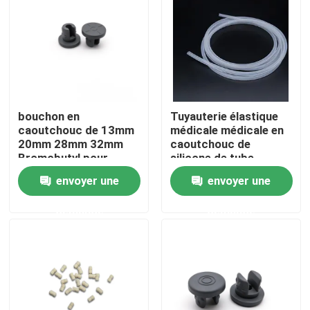
Visite d'usine
Contrôle de la qualité
bouchon en
Tuyauterie élastique
Contact
caoutchouc de 13mm
médicale médicale en
20mm 28mm 32mm
caoutchouc de
Bromobutyl pour
silicone de tube
Demande de soumission
l'injection
d'injection d'OEM
envoyer une
envoyer une
demande
demande
Le caoutchouc de silicone médical
Bouchon en caoutchouc médical
Plongeur en caoutchouc de seringue