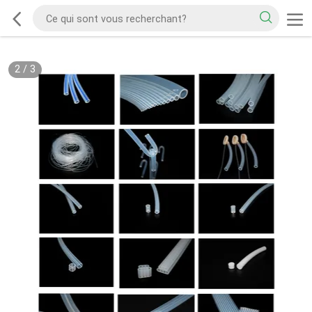
2
/
3