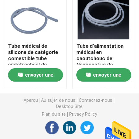
Visite d'usine
Contrôle de la qualité
Tube médical de
Tube d'alimentation
silicone de catégorie
médical en
Contact
comestible tube
caoutchouc de
endotrachéal de
Nasogastric de
silicone de 0.25mm à
silicone de tube de
envoyer une
envoyer une
Demande de soumission
de 20mm
silicone d'OEM
demande
demande
Le caoutchouc de silicone médical
Aperçu
Au sujet de nous
Contactez-nous
Desktop Site
Plan du site
Privacy Policy
Bouchon en caoutchouc médical
Plongeur en caoutchouc de seringue