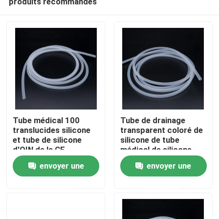
produits recommandés
Tube médical 100
Tube de drainage
translucides silicone
transparent coloré de
et tube de silicone
silicone de tube
d'OIN de la CE
médical de silicone
Aperçu
envoyer une
envoyer une
Produits
demande
demande
A propos de nous