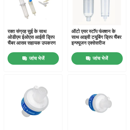
फैक्टरी यात्रा
रक्त संग्रह सुई के साथ
ऑटो एयर स्टॉप फंक्शन के
गुणवत्ता नियंत्रण
ओडीएम ईओएस आईवी ड्रिप
साथ आइवी टयूबिंग ड्रिप चैंबर
चैंबर आसव सहायक उपकरण
इन्फ्यूजन एक्सेसरीज
हमसे संपर्क करें
जांच भेजें
जांच भेजें
एक बोली का अनुरोध
मेडिकल सिलिकॉन रबर
मेडिकल रबर स्टॉपर
रबर सिरिंज सवार