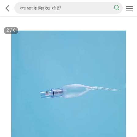
2
/
6