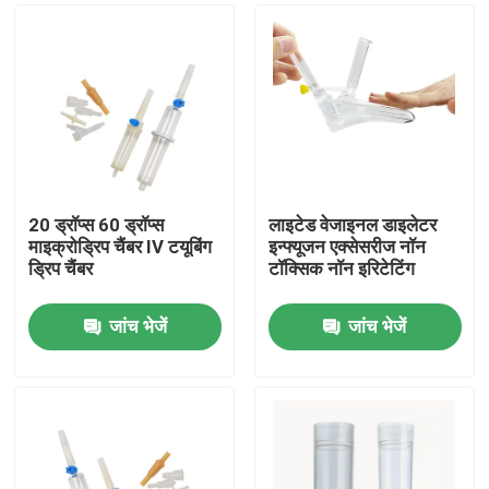
20 ड्रॉप्स 60 ड्रॉप्स
लाइटेड वेजाइनल डाइलेटर
माइक्रोड्रिप चैंबर IV टयूबिंग
इन्फ्यूजन एक्सेसरीज नॉन
ड्रिप चैंबर
टॉक्सिक नॉन इरिटेटिंग
जांच भेजें
जांच भेजें
होम
उत्पाद
हमारे बारे में