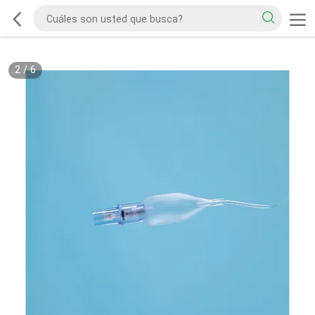
2
/
6