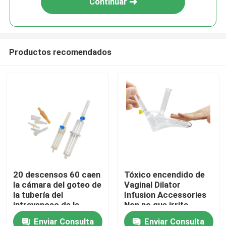
Continuar
Productos recomendados
Inicio
20 descensos 60 caen
Tóxico encendido de
la cámara del goteo de
Vaginal Dilator
Productos
la tubería del
Infusion Accessories
intravenoso de la
Non no que irrita
cámara de Microdrip
Enviar Consulta
Enviar Consulta
Sobre nosotros