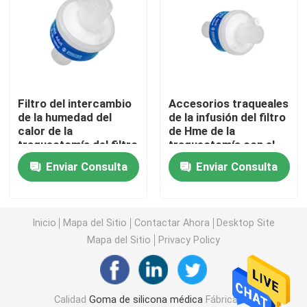
Accesorios de la jeringuilla
Accesorios de la colección de la sangre
Filtro del intercambio
Accesorios traqueales
de la humedad del
de la infusión del filtro
Tapón de la goma butílica
calor de la
de Hme de la
traqueotomía del filtro
traqueotomía con el
de la clase I HME
conector del tubo del
Piezas prellenadas de la jeringuilla
Enviar Consulta
Enviar Consulta
oxígeno
Goma butílica halogenada
Inicio
Mapa del Sitio
Contactar Ahora
Desktop Site
Mapa del Sitio
Privacy Policy
Tubo médico del silicón
Tubo de drenaje
Calidad
Goma de silicona médica
Fábrica De