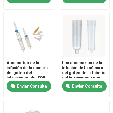
Visita a la fábrica
Control de Calidad
Contacto
Solicitar una cotización
Accesorios de la
Los accesorios de la
infusión de la cámara
infusión de la cámara
del goteo del
del goteo de la tubería
intravenoso del FOE
del intravenoso con
Goma de silicona médica
del ODM con las
aire auto paran la
Enviar Consulta
Enviar Consulta
agujas de la colección
función
de la sangre
Tapón de goma médico
Émbolo de goma de la jeringuilla