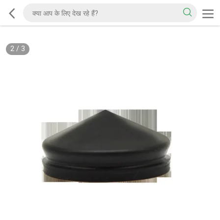
2
/
3