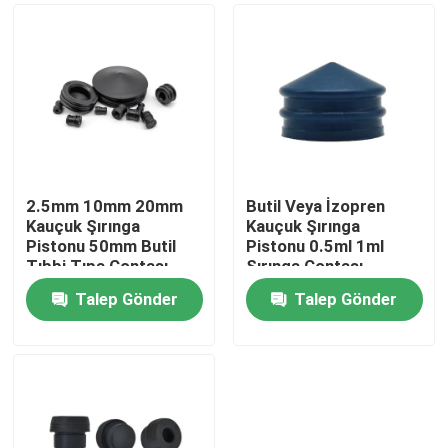
2.5mm 10mm 20mm
Butil Veya İzopren
Kauçuk Şırınga
Kauçuk Şırınga
Pistonu 50mm Butil
Pistonu 0.5ml 1ml
Tıbbi Tıpa Contası
Şırınga Contası
Talep Gönder
Talep Gönder
Ana sayfa
Ürünler
Hakkımızda