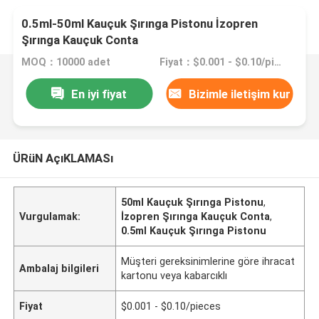
0.5ml-50ml Kauçuk Şırınga Pistonu İzopren
Şırınga Kauçuk Conta
MOQ：10000 adet
Fiyat：$0.001 - $0.10/pieces
En iyi fiyat
Bizimle iletişim kur
ÜRüN AçıKLAMASı
50ml Kauçuk Şırınga Pistonu
,
Vurgulamak:
İzopren Şırınga Kauçuk Conta
,
0.5ml Kauçuk Şırınga Pistonu
Müşteri gereksinimlerine göre ihracat
Ambalaj bilgileri
kartonu veya kabarcıklı
Fiyat
$0.001 - $0.10/pieces