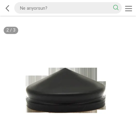
2
/
3