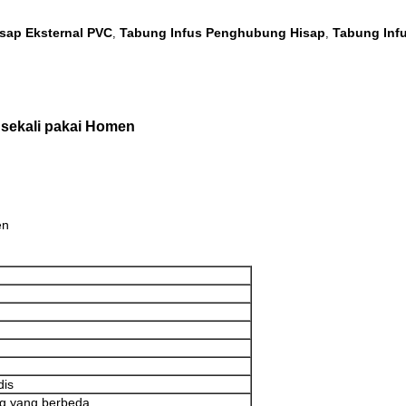
ap Eksternal PVC
Tabung Infus Penghubung Hisap
Tabung Inf
,
,
sekali pakai Homen
en
dis
ng yang berbeda