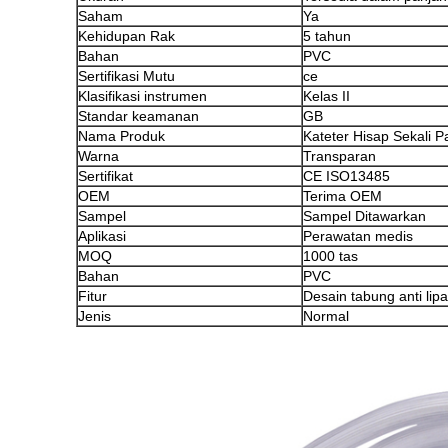
Saham
Ya
Kehidupan Rak
5 tahun
Bahan
PVC
Sertifikasi Mutu
ce
Klasifikasi instrumen
Kelas II
Standar keamanan
GB
Nama Produk
Kateter Hisap Sekali P
Warna
Transparan
Sertifikat
CE ISO13485
OEM
Terima OEM
Sampel
Sampel Ditawarkan
Aplikasi
Perawatan medis
MOQ
1000 tas
Bahan
PVC
Fitur
Desain tabung anti lip
Jenis
Normal