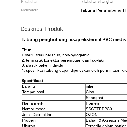
Pelabuhan:
pelabuhan shanghai
Menyoroti:
Tabung Penghubung His
Deskripsi Produk
Tabung penghubung hisap eksternal PVC medis 
Fitur
1.steril, tidak beracun, non-pyrogemic
2. termasuk konektor perempuan dan laki-laki
3. plastik paket individu
4. spesifikasi tabung dapat diputuskan oleh permintaan kli
Spesifikasi
barang
nilai
Tempat asal
Cina
Shanghai
Nama merk
Homen
Nomor model
SSCTTRPPC01
Jenis Disinfektan
OZON
Properti
Bahan & Aksesoris Me
Ukuran
Tersedia dalam panja