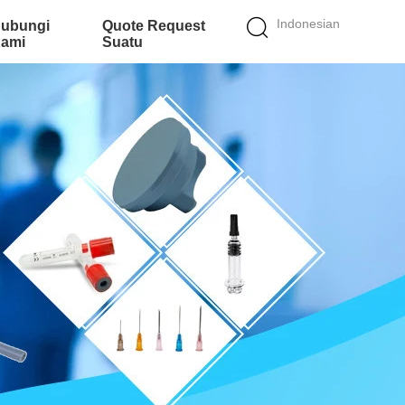
Indonesian
ubungi
Quote Request
ami
Suatu