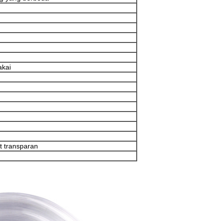
akai
at transparan