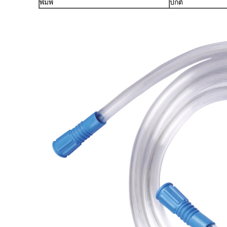
พิมพ์
ปกติ