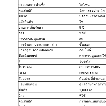
ประเภทการฆ่าเชื้อ
โอโซน
คุณสมบัติ
วัสดุและอุปกรณ์ท
ขนาด
มีความยาวต่างกัน
คลังสินค้า
ใช่
อายุการเก็บรักษา
5 ปี
วัสดุ
พีวีซี
การรับรองคุณภาพ
ce
การจำแนกประเภทตราสาร
ชั้นสอง
มาตรฐานความปลอดภัย
กิกะไบต์
ชื่อผลิตภัณฑ์
สายสวนดูดแบบใช้แ
สี
โปร่งใส
ใบรับรอง
CE ISO13485
OEM
ยอมรับ OEM
ตัวอย่าง
ตัวอย่างที่นำเสนอ
แอปพลิเคชัน
ดูแลรักษาทางการ
ขั้นต่ำ
1,000 ถุง
วัสดุ
พีวีซี
คุณสมบัติ
การออกแบบท่อป้อ