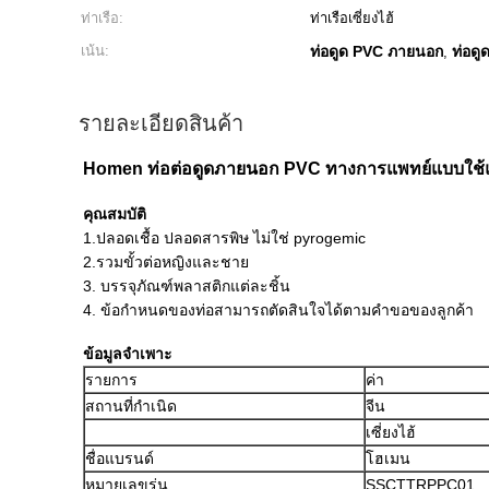
ท่าเรือ:
ท่าเรือเซี่ยงไฮ้
เน้น:
ท่อดูด PVC ภายนอก
ท่อดู
,
รายละเอียดสินค้า
Homen ท่อต่อดูดภายนอก PVC ทางการแพทย์แบบใช้แล
คุณสมบัติ
1.ปลอดเชื้อ ปลอดสารพิษ ไม่ใช่ pyrogemic
2.รวมขั้วต่อหญิงและชาย
3. บรรจุภัณฑ์พลาสติกแต่ละชิ้น
4. ข้อกำหนดของท่อสามารถตัดสินใจได้ตามคำขอของลูกค้า
ข้อมูลจำเพาะ
รายการ
ค่า
สถานที่กำเนิด
จีน
เซี่ยงไฮ้
ชื่อแบรนด์
โฮเมน
หมายเลขรุ่น
SSCTTRPPC01