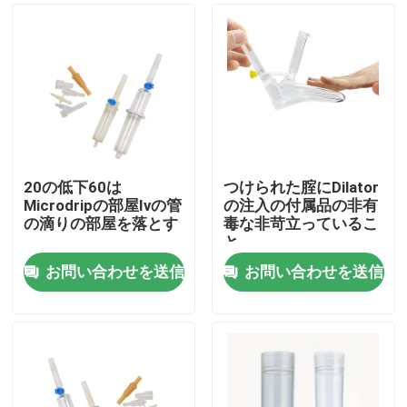
20の低下60は
つけられた腟にDilator
Microdripの部屋Ivの管
の注入の付属品の非有
の滴りの部屋を落とす
毒な非苛立っているこ
と
お問い合わせを送信
お問い合わせを送信
ホーム
製品
企業情報