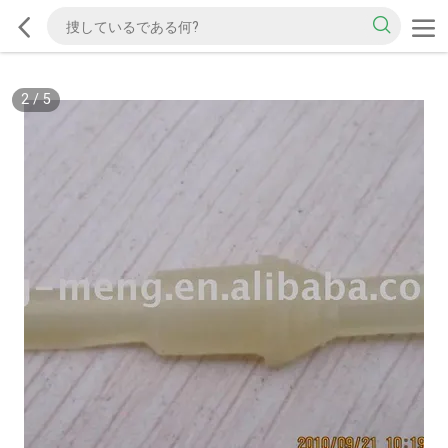
2
/
5