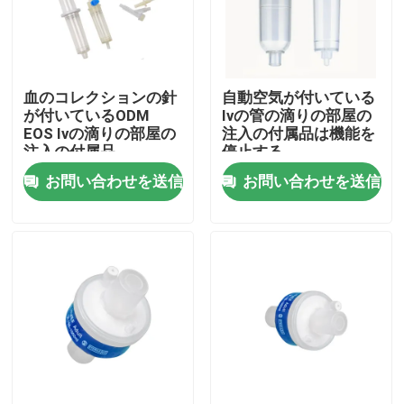
会社案内
血のコレクションの針
自動空気が付いている
品質管理
が付いているODM
Ivの管の滴りの部屋の
EOS Ivの滴りの部屋の
注入の付属品は機能を
注入の付属品
停止する
お問い合わせ
お問い合わせを送信
お問い合わせを送信
見積依頼
医学のシリコーン ゴム
医学のゴム製 ストッパー
ゴム製 スポイトのプランジャー