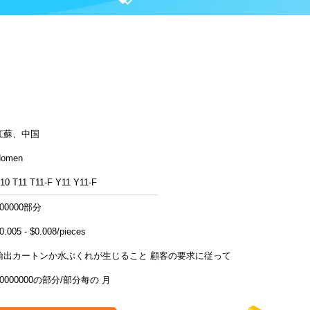
江蘇、中国
Homen
10 T11 T11-F Y11 Y11-F
100000部分
0.005 - $0.008/pieces
輸出カートンか水ぶくれが生じること 顧客の要求に従って
50000000の部分/部分每の 月