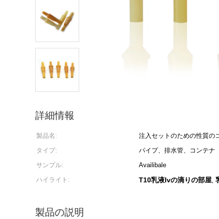
詳細情報
製品名:
注入セットのための性質の
タイプ:
パイプ、排水管、コンテナ
サンプル:
Availibale
ハイライト:
T10乳液Ivの滴りの部屋
,
製品の説明