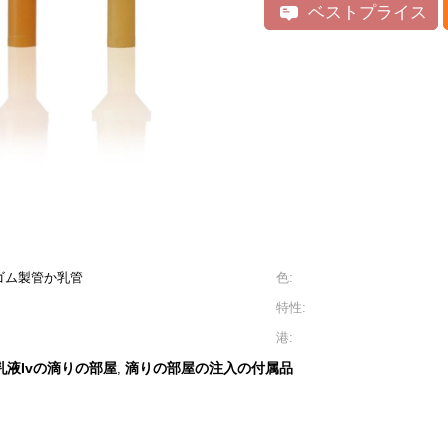
ベストプライス
ゴム製管か乳管
色:
特性:
港:
乳液Ivの滴りの部屋
滴りの部屋の注入の付属品
,