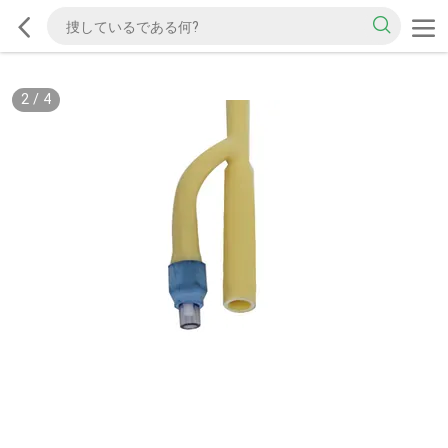
2
/
4