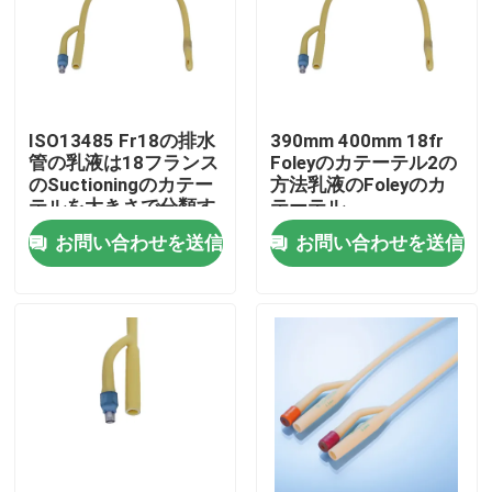
会社案内
品質管理
ISO13485 Fr18の排水
390mm 400mm 18fr
管の乳液は18フランス
Foleyのカテーテル2の
のSuctioningのカテー
方法乳液のFoleyのカ
お問い合わせ
テルを大きさで分類す
テーテル
る
お問い合わせを送信
お問い合わせを送信
見積依頼
医学のシリコーン ゴム
医学のゴム製 ストッパー
ゴム製 スポイトのプランジャー