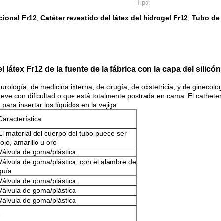
Tipo:
cional Fr12
Catéter revestido del látex del hidrogel Fr12
Tubo de 
,
,
 látex Fr12 de la fuente de la fábrica con la capa del silicón 
 urología, de medicina interna, de cirugía, de obstetricia, y de ginecol
ueve con dificultad o que está totalmente postrada en cama. El catheters
 para insertar los líquidos en la vejiga.
Característica
El material del cuerpo del tubo puede ser
rojo, amarillo u oro
Válvula de goma/plástica
Válvula de goma/plástica; con el alambre de
guía
Válvula de goma/plástica
Válvula de goma/plástica
Válvula de goma/plástica
-