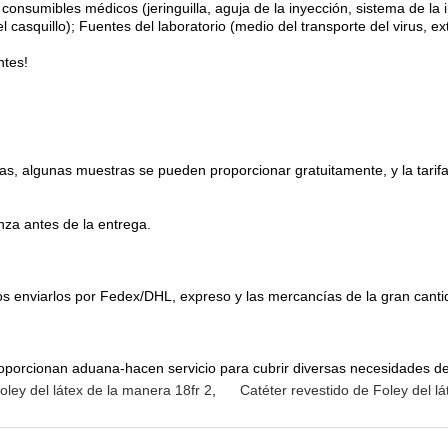
onsumibles médicos (jeringuilla, aguja de la inyección, sistema de la
 del casquillo); Fuentes del laboratorio (medio del transporte del virus, ex
ntes!
ras, algunas muestras se pueden proporcionar gratuitamente, y la tari
nza antes de la entrega.
os enviarlos por Fedex/DHL, expreso y las mercancías de la gran canti
 proporcionan aduana-hacen servicio para cubrir diversas necesidades d
oley del látex de la manera 18fr 2
,
Catéter revestido de Foley del lá