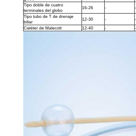
Tipo doble de cuatro
16-26
-
terminales del globo
Tipo tubo de T de drenaje
12-30
-
biliar
Catéter de Malecott
12-40
-