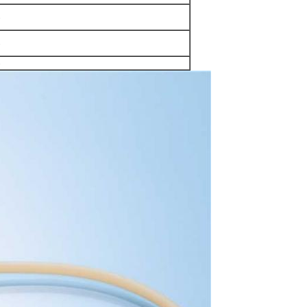
-
-
-