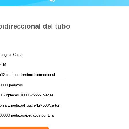
bidireccional del tubo
iangsu, China
OEM
r12 de tipo standard bidireccional
0000 pedazos
0.50/pieces 10000-49999 pieces
olsa 1 pedazo/Pouch<br>500/cartón
500000 pedazos/pedazos por Día