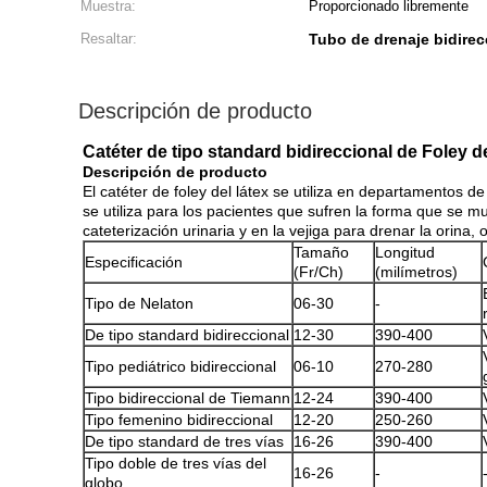
Muestra:
Proporcionado libremente
Resaltar:
Tubo de drenaje bidirec
Descripción de producto
Catéter de tipo standard bidireccional de Foley del
Descripción de producto
El catéter de foley del látex se utiliza en departamentos de
se utiliza para los pacientes que sufren la forma que se m
cateterización urinaria y en la vejiga para drenar la orina, o
Tamaño
Longitud
Especificación
(Fr/Ch)
(milímetros)
Tipo de Nelaton
06-30
-
De tipo standard bidireccional
12-30
390-400
Tipo pediátrico bidireccional
06-10
270-280
Tipo bidireccional de Tiemann
12-24
390-400
Tipo femenino bidireccional
12-20
250-260
De tipo standard de tres vías
16-26
390-400
Tipo doble de tres vías del
16-26
-
globo