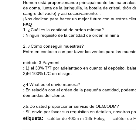
Homen está proporcionando principalmente los materiales c
de goma, junta de la jeringuilla, la botella de cristal, tirón
sangre del vacío) y así sucesivamente…
¡Nos dedican para hacer un mejor futuro con nuestros clie
FAQ
1.
¿Cuál es la cantidad de orden mínima?
: Ningún requisito de la cantidad de orden mínima
2. ¿Cómo conseguir muestras?
Entre en contacto con por favor las ventas para las muest
método 3.Payment
: 1) el 30% T/T por adelantado en cuanto al depósito, bala
2)El 100% L/C en el signt
¿4.What es el envío manera?
: En relación con el orden de la pequeña cantidad, podem
demandas del cliente.
¿5.Do usted proporcionar servicio de OEM/ODM?
: Sí, envíe por favor sus requisitos en detalles, nosotros
etiqueta:
catéter de 400m m 18fr Foley
,
catéter de F