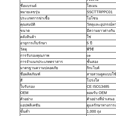
ชื่อแบรนด์
โฮเมน
หมายเลขรุ่น
SSCTTRPPC01
ประเภทการฆ่าเชื้อ
โอโซน
คุณสมบัติ
วัสดุและอุปกรณ์ท
ขนาด
มีความยาวต่างกัน
คลังสินค้า
ใช่
อายุการเก็บรักษา
5 ปี
วัสดุ
พีวีซี
การรับรองคุณภาพ
ce
การจำแนกประเภทตราสาร
ชั้นสอง
มาตรฐานความปลอดภัย
กิกะไบต์
ชื่อผลิตภัณฑ์
สายสวนดูดแบบใช้แ
สี
โปร่งใส
ใบรับรอง
CE ISO13485
OEM
ยอมรับ OEM
ตัวอย่าง
ตัวอย่างที่นำเสนอ
แอปพลิเคชัน
ดูแลรักษาทางการ
ขั้นต่ำ
1,000 ถุง