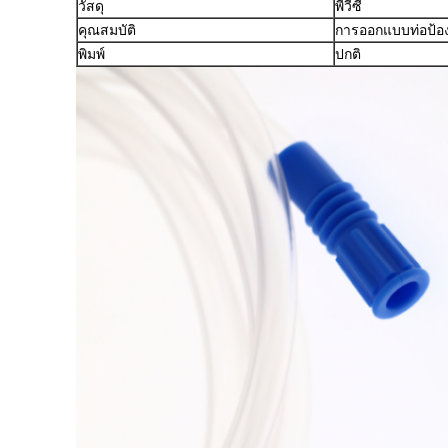
วัสดุ
พีวีซี
คุณสมบัติ
การออกแบบท่อป้อ
พิมพ์
ปกติ