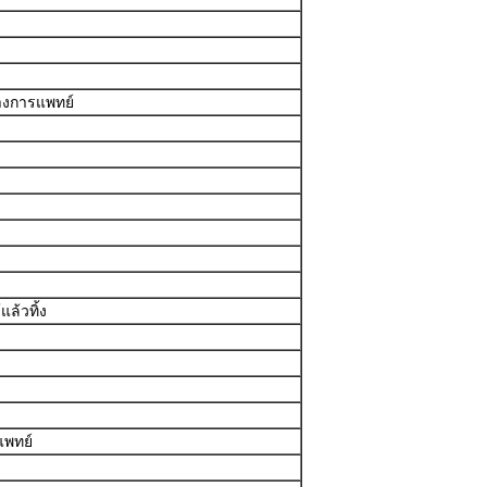
างการแพทย์
ล้วทิ้ง
แพทย์