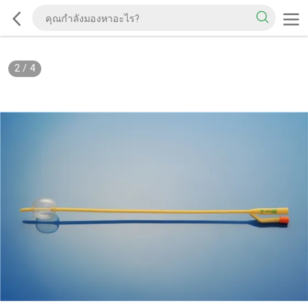
2
/
4