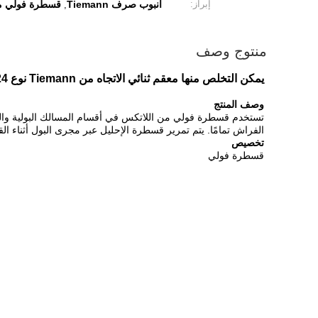
إبراز:
أنبوب صرف Tiemann
قسطرة فولي من ا
,
منتوج وصف
يمكن التخلص منها معقم ثنائي الاتجاه من Tiemann نوع Fr12-24 قسطرة فولي من اللاتكس مع تصريف البول المطلي بالسيليكون بنسبة 100٪
وصف المنتج
تستخدم قسطرة فولي من اللاتكس في أقسام المسالك البولية والط
الفراش تمامًا. يتم تمرير قسطرة الإحليل عبر مجرى البول أثناء الق
تخصيص
قسطرة فولي