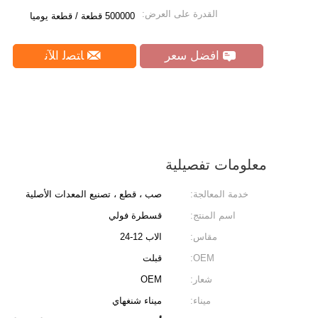
القدرة على العرض:
500000 قطعة / قطعة يوميا
افضل سعر
ﺎﺘﺼﻟ ﺍﻶﻧ
معلومات تفصيلية
خدمة المعالجة:
صب ، قطع ، تصنيع المعدات الأصلية
اسم المنتج:
قسطرة فولي
مقاس:
الاب 12-24
OEM:
قبلت
شعار:
OEM
ميناء:
ميناء شنغهاي