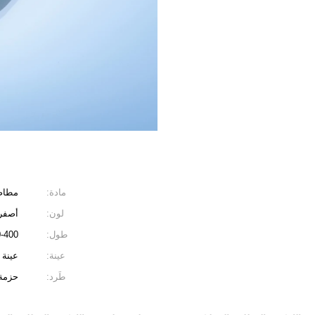
مادة:
مطاط 
لون:
أصفر
طول:
90-400
عينة:
عينة 
طَرد:
حزمة 