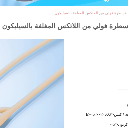
<i>1 pieces/Pouch</i> <b>1 قطعة / كيس</b><br> <i>500