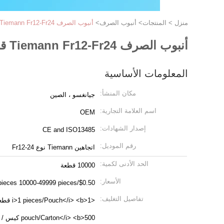
منزل
>
المنتجات
>
أنبوب الصرف
>
أنبوب الصرف Tiemann Fr12-Fr24 قسطرة فولي من اللاتكس المغلفة بالسيليكون
أنبوب الصرف Tiemann Fr12-Fr24 قسطرة فولي من اللاتكس المغلفة بالسيليكون
المعلومات الأساسية
مكان المنشأ:
جيانغسو ، الصين
اسم العلامة التجارية:
OEM
إصدار الشهادات:
CE and ISO13485
رقم الموديل:
اتجاهين Tiemann نوع Fr12-24
الحد الأدنى لكمية:
10000 قطعة
الأسعار:
$0.50/pieces 10000-49999 pieces
تفاصيل التغليف:
pouch/Carton</i> <b>500 كيس / كرتون</b>