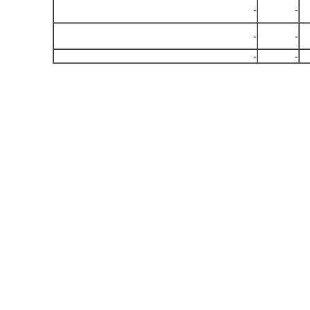
-
-
-
-
-
-