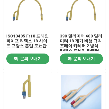
공장 투어
품질 관리
ISO13485 Fr18 드래인
390 밀리미터 400 밀리
파이프 라텍스 18 사이
미터 18 계기 비행 규칙
연락처
즈 프랑스 흡입 도뇨관
포레이 카테터 2 방식
라텍스 포레이 카테터
문의 보내기
문의 보내기
견적 요청
의학 실리콘 고무
의학 고무마개
충돌 시린지 플런저