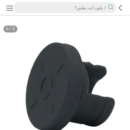
6
/
2