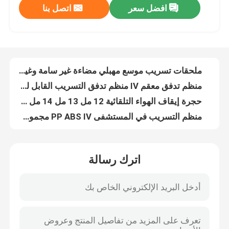
افضل سعر
اتصل بنا
ملحقات تسريب موسع مهبلي مضاءة غير سامة وغير مهيجة
منظم تدفق معقم IV منظم تدفق التسريب القابل للتصرف
جولة في المعمل
حجرة إيقاف الهواء التلقائية 12 مل 13 مل 14 مل حجرة التنقيط الدقيقة
منظم التسريب في المستشفى PP ABS IV مجموعة منظم التدفق
ضبط الجودة
7 مل 8 مل 10 مل مجموعة التسريب المتاح مع غرفة التنقيط
8 مللي 10 مللي 12 مللي IV مجموعة غرفة التنقيط للإسقاط بالتساوي والغرض من التهوية
اتصل بنا
20 قطرة 60 قطرة غرفة Microdrip IV حجرة التنقيط الأنبوبية
1.5 مل 2.25 مل 3 مل 5 مل حقنة مملوءة مسبقًا 1 مل حقنة الأنسولين CE الموافقة
طلب اقتباس
أنابيب جمع عينات الدم الأصفر OEM 12mm
20 مللي حقنة مطاطية مكبس زجاجة دواء سدادة للحقنة
اترك رسالة
مطاط السيليكون الطبي
5 مل أيزوبرين سيليكون سدادات قارورة يمكن التخلص منها حقنة مكبس مطاطي
سدادة إيزوبرين للقسطرة البولية مطاط سيليكون طبي أصفر
سدادة مطاطية طبية
3 مل 5 مل 10 مل المطاط مكبس حقنة الغطاس سدادة لاتكس خالية
سدادة مطاط السيليكون الطبي من البوليمر للقسطرة الوريدية
مكبس حقنة مطاطية
ملحقات تسريب غرفة التنقيط T10 Latex IV لمجموعات التسريب