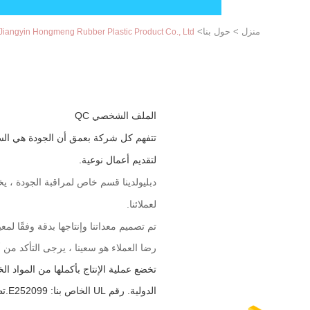
منزل
>
حول بنا
>
Jiangyin Hongmeng Rubber Plastic Product Co., Ltd. ضبط الجودة
الملف الشخصي QC
تتفهم كل شركة بعمق أن الجودة هي الس
لتقديم أعمال نوعية.
دبليو
لدينا قسم خاص لمراقبة الجودة ، يخ
لعملائنا.
تم تصميم معداتنا وإنتاجها بدقة وفقًا لمعيار CE ، فنحن نهتم بكل التفاصيل وال
رضا العملاء هو سعينا ، يرجى التأكد من
الدولية. رقم UL الخاص بنا: E252099.تطمئن إلى جودتنا الجيدة.