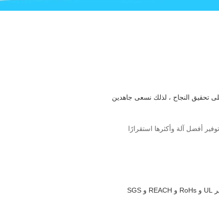
ى تحقيق النجاح ، لذلك نسعى جاهدين
ير أفضل آلة وأكثرها استقرارًا
تخضع عملية الإنتاج بأكملها من المواد الخام إلى المنتج النهائي لرقابة صارمة على الجودة.جميع المنتجات تتوافق مع معايير UL و RoHs و REACH و SGS