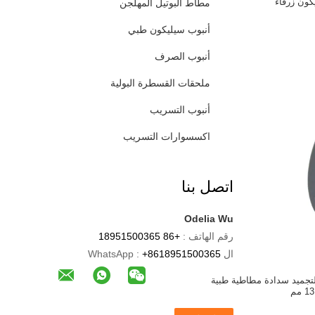
كون زرقاء
مطاط البوتيل المهلجن
أنبوب سيليكون طبي
أنبوب الصرف
ملحقات القسطرة البولية
أنبوب التسريب
اكسسوارات التسريب
اتصل بنا
Odelia Wu
رقم الهاتف :
+86 18951500365
ال WhatsApp :
+8618951500365
لتجميد سدادة مطاطية طبية
13 مم