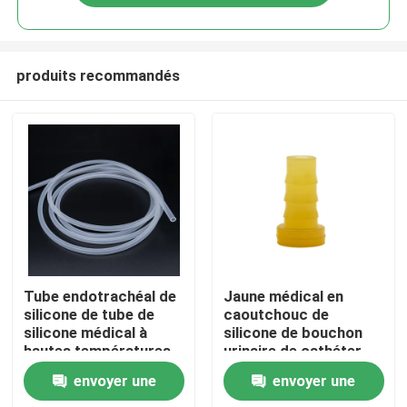
produits recommandés
Aperçu
Tube endotrachéal de
Jaune médical en
silicone de tube de
caoutchouc de
silicone médical à
silicone de bouchon
Produits
hautes températures
urinaire de cathéter
d'OEM
d'isoprène
envoyer une
envoyer une
A propos de nous