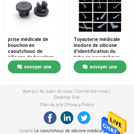
Accessoires de seringue
Accessoires de collection de sang
prise médicale de
Tuyauterie médicale
bouchon en
inodore de silicone
caoutchouc de
d'identification du
Bouchon de caoutchouc butylique
silicone de bouchon
tube en caoutchouc
d'OIN Bromobutyl de
2mm de silicone
envoyer une
envoyer une
20mm
Pièces préremplies de seringue
demande
demande
Caoutchouc butylique halogéné
Aperçu
Au sujet de nous
Contactez-nous
Desktop Site
Plan du site
Privacy Policy
Tube médical de silicone
Tube de drainage
Qualité
Le caoutchouc de silicone médical
Usine