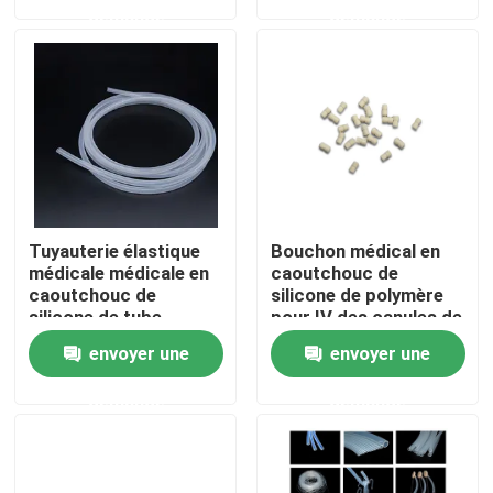
demande
demande
Visite d'usine
Contrôle de la qualité
Contact
Tuyauterie élastique
Bouchon médical en
Demande de soumission
médicale médicale en
caoutchouc de
caoutchouc de
silicone de polymère
silicone de tube
pour IV des canules de
d'injection d'OEM
cathéters
Le caoutchouc de silicone médical
envoyer une
envoyer une
demande
demande
Bouchon en caoutchouc médical
Plongeur en caoutchouc de seringue