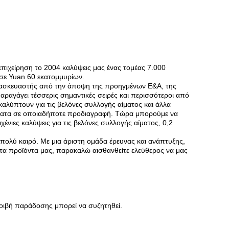
επιχείρηση το 2004 καλύψεις μας ένας τομέας 7.000
 σε Yuan 60 εκατομμυρίων.
κατασκευαστής από την άποψη της προηγμένων Ε&Α, της
αραγάγει τέσσερις σημαντικές σειρές και περισσότεροι από
καλύπτουν για τις βελόνες συλλογής αίματος και άλλα
α πώματα σε οποιαδήποτε προδιαγραφή. Τώρα μπορούμε να
νιες καλύψεις για τις βελόνες συλλογής αίματος, 0,2
 πολύ καιρό. Με μια άριστη ομάδα έρευνας και ανάπτυξης,
τα προϊόντα μας, παρακαλώ αισθανθείτε ελεύθερος να μας
οιβή παράδοσης μπορεί να συζητηθεί.