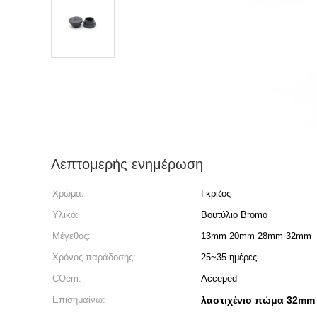
Λεπτομερής ενημέρωση
Χρώμα:
Γκρίζος
Υλικό:
Βουτύλιο Bromo
Μέγεθος:
13mm 20mm 28mm 32mm
Χρόνος παράδοσης:
25~35 ημέρες
COem:
Acceped
Επισημαίνω:
λαστιχένιο πώμα 32mm