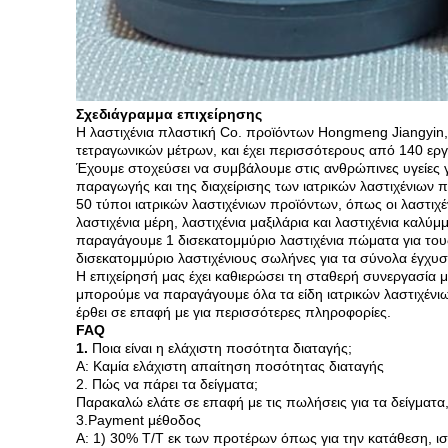
Σχεδιάγραμμα επιχείρησης
Η λαστιχένια πλαστική Co. προϊόντων Hongmeng Jiangyin, 
τετραγωνικών μέτρων, και έχει περισσότερους από 140 εργ
Έχουμε στοχεύσει να συμβάλουμε στις ανθρώπινες υγείες 
παραγωγής και της διαχείρισης των ιατρικών λαστιχένιων 
50 τύποι ιατρικών λαστιχένιων προϊόντων, όπως οι λαστιχέ
λαστιχένια μέρη, λαστιχένια μαξιλάρια και λαστιχένια κα
παραγάγουμε 1 δισεκατομμύριο λαστιχένια πώματα για τους
δισεκατομμύριο λαστιχένιους σωλήνες για τα σύνολα έγχυση
Η επιχείρησή μας έχει καθιερώσει τη σταθερή συνεργασία μ
μπορούμε να παραγάγουμε όλα τα είδη ιατρικών λαστιχένι
έρθει σε επαφή με για περισσότερες πληροφορίες.
FAQ
1.
Ποια είναι η ελάχιστη ποσότητα διαταγής;
Α: Καμία ελάχιστη απαίτηση ποσότητας διαταγής
2. Πώς να πάρει τα δείγματα;
Παρακαλώ ελάτε σε επαφή με τις πωλήσεις για τα δείγματ
3.Payment μέθοδος
Α: 1) 30% T/T εκ των προτέρων όπως για την κατάθεση, 