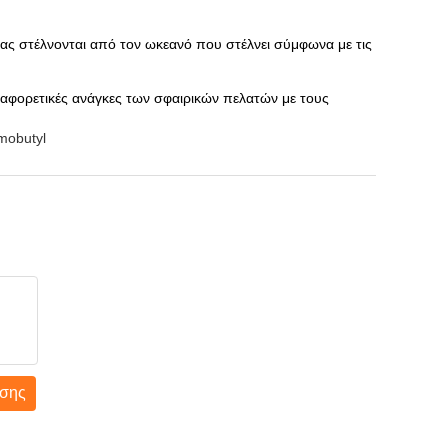
ς στέλνονται από τον ωκεανό που στέλνει σύμφωνα με τις
ιαφορετικές ανάγκες των σφαιρικών πελατών με τους
mobutyl
σης