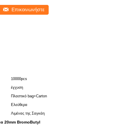
Επικοινωνήστε
10000pcs
έγχυση
Πλαστικό bag+Carton
Ελεύθερα
Λιμένας της Σαγκάη
μα 20mm BromoButyl