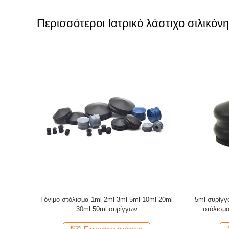
Περισσότεροι Ιατρικό λάστιχο σιλικόν
ιατρικό
20mm ISO Bromobutyl πωμάτων ιατρικό
Υψηλής θε
θετήρων
βούλωμα πωμάτων σιλικόνης λαστιχένιο
σωλήνας σι