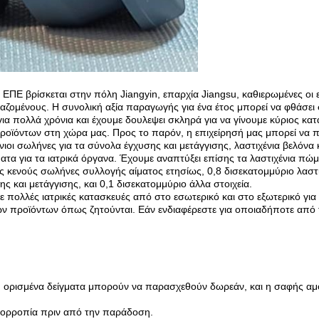
ΕΠΕ βρίσκεται στην πόλη Jiangyin, επαρχία Jiangsu, καθιερωμένες οι 
αζομένους. Η συνολική αξία παραγωγής για ένα έτος μπορεί να φθάσει
για πολλά χρόνια και έχουμε δουλεψει σκληρά για να γίνουμε κύριος 
προϊόντων στη χώρα μας. Προς το παρόν, η επιχείρησή μας μπορεί να π
νιοι σωλήνες για τα σύνολα έγχυσης και μετάγγισης, λαστιχένια βελόνα 
λύμματα για τα ιατρικά όργανα. Έχουμε αναπτύξει επίσης τα λαστιχένι
 κενούς σωλήνες συλλογής αίματος ετησίως, 0,8 δισεκατομμύριο λαστιχέ
ς και μετάγγισης, και 0,1 δισεκατομμύριο άλλα στοιχεία.
ε πολλές ιατρικές κατασκευές από στο εσωτερικό και στο εξωτερικό για
ων προϊόντων όπως ζητούνται. Εάν ενδιαφέρεστε για οποιαδήποτε από 
α, ορισμένα δείγματα μπορούν να παρασχεθούν δωρεάν, και η σαφής αμ
ισορροπία πριν από την παράδοση.