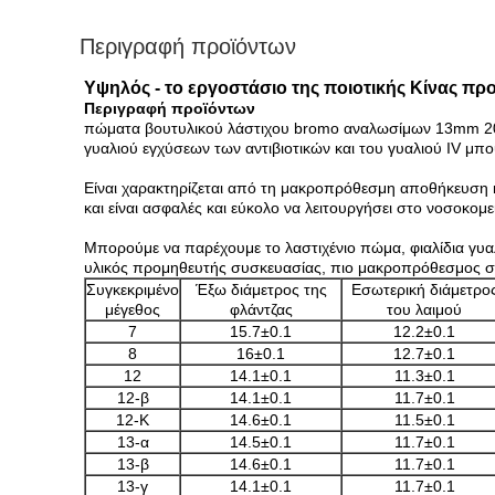
Περιγραφή προϊόντων
Υψηλός - το εργοστάσιο της ποιοτικής Κίνας 
Περιγραφή προϊόντων
πώματα βουτυλικού λάστιχου bromo αναλωσίμων 13mm 20mm
γυαλιού εγχύσεων των αντιβιοτικών και του γυαλιού IV μπ
Είναι χαρακτηρίζεται από τη μακροπρόθεσμη αποθήκευση 
και είναι ασφαλές και εύκολο να λειτουργήσει στο νοσοκομ
Μπορούμε να παρέχουμε το λαστιχένιο πώμα, φιαλίδια γυα
υλικός προμηθευτής συσκευασίας, πιο μακροπρόθεσμος σ
Συγκεκριμένο
Έξω διάμετρος της
Εσωτερική διάμετρο
μέγεθος
φλάντζας
του λαιμού
7
15.7±0.1
12.2±0.1
8
16±0.1
12.7±0.1
12
14.1±0.1
11.3±0.1
12-β
14.1±0.1
11.7±0.1
12-Κ
14.6±0.1
11.5±0.1
13-α
14.5±0.1
11.7±0.1
13-β
14.6±0.1
11.7±0.1
13-γ
14.1±0.1
11.7±0.1