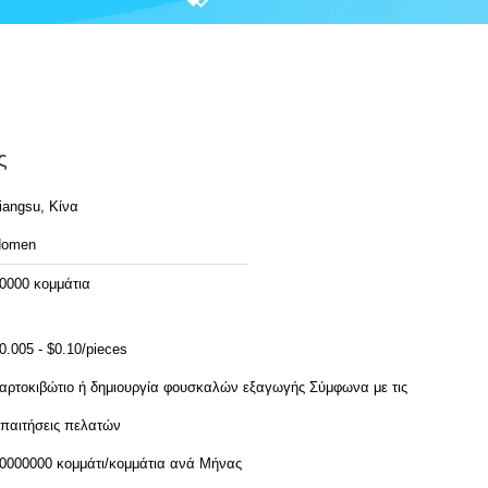
ς
iangsu, Κίνα
Homen
0000 κομμάτια
0.005 - $0.10/pieces
αρτοκιβώτιο ή δημιουργία φουσκαλών εξαγωγής Σύμφωνα με τις
παιτήσεις πελατών
30000000 κομμάτι/κομμάτια ανά Μήνας