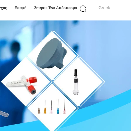
Greek
γχος
Επαφή
Ζητήστε Ένα Απόσπασμα