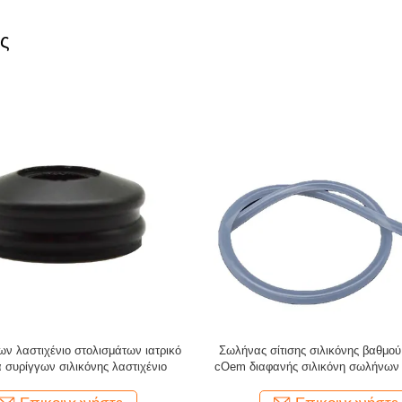
ης
ρμοκρασίας ιατρικός Endotracheal
Λαστιχένια ιατρική ελαστική σ
λικόνης cOem σωλήνων σιλικόνης
σιλικόνης σωλήνων εγχύσεων cOe