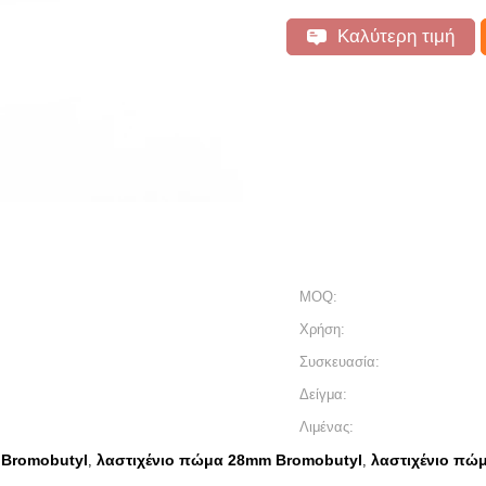
Καλύτερη τιμή
MOQ:
Χρήση:
Συσκευασία:
Δείγμα:
Λιμένας:
 Bromobutyl
λαστιχένιο πώμα 28mm Bromobutyl
λαστιχένιο πώ
,
,