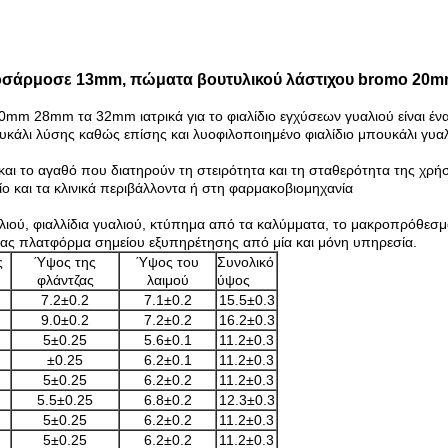
προσάρμοσε 13mm, πώματα βουτυλικού λάστιχου bromo 20
 28mm τα 32mm ιατρικά για το φιαλίδιο εγχύσεων γυαλιού είναι ένας
ουκάλι λύσης καθώς επίσης και λυοφιλοποιημένο φιαλίδιο μπουκάλι γυ
και το αγαθό που διατηρούν τη στειρότητα και τη σταθερότητα της χ
είο και τα κλινικά περιβάλλοντα ή στη φαρμακοβιομηχανία
λιού, φιαλλίδια γυαλιού, κτύπημα από τα καλύμματα, το μακροπρόθεσμ
ας πλατφόρμα σημείου εξυπηρέτησης από μία και μόνη υπηρεσία.
ς
Ύψος της
Ύψος του
Συνολικό
φλάντζας
λαιμού
ύψος
7.2±0.2
7.1±0.2
15.5±0.3
9.0±0.2
7.2±0.2
16.2±0.3
5±0.25
5.6±0.1
11.2±0.3
±0.25
6.2±0.1
11.2±0.3
5±0.25
6.2±0.2
11.2±0.3
5.5±0.25
6.8±0.2
12.3±0.3
5±0.25
6.2±0.2
11.2±0.3
5±0.25
6.2±0.2
11.2±0.3