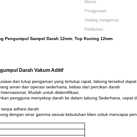
Warna:
Penggunaan:
Sedang mengemas:
Pelabuhan:
ng Pengumpul Sampel Darah 12mm
Top Kuning 12mm
,
ngumpul Darah Vakum Aditif
iawi dan tutup pengaman yang tertutup rapat, tabung tersebut dapat
i yang aman dan operasi sederhana, bebas dari percikan darah.
ternasional, Mudah untuk diidentifikasi.
hkan pengguna menyekop darah ke dalam tabung.Sederhana, cepat dan
 tanpa adhesi darah.
bung dengan sinar gamma sesuai kebutuhan klien untuk mencapai peng