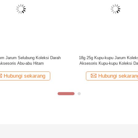
di Kota Jiangyin, Provinsi Jiangsu, yang merupakan kota yang indah di
zhou dan Nanjing di sebelah barat dan Suzhou dan Shanghai di sebel
 geografis yang unggul dan menikmati transportasi yang nyaman.Didi
ekerja.Total nilai output selama satu tahun bisa mencapai 60 juta Yuan