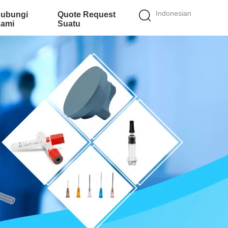
Indonesian
ubungi
Quote Request
ami
Suatu