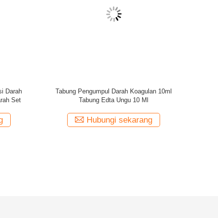
 dekat Sungai Yangtze.Perusahaan kami berada di selatan
ah timur.Dan perusahaan kami berada di sepanjang jalan
rikan pada tahun 2004, perusahaan kami meliputi area
.Kami bertujuan untuk berkontribusi pada kesehatan