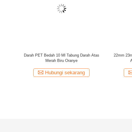
Profil Perusahaan
Jiangyin Hongmeng Produk Plastik Karet Co, Ltd terletak 
Sungai Yangtze, di utara Danau Tai;sedangkan Kota Chang
tol Jiangyin-Changzhou.Perusahaan kami menempati posisi
seluas 7.000 meter persegi, dan memiliki lebih dari 140 p