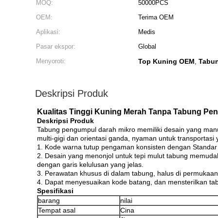
MOQ:
50000PCS
OEM:
Terima OEM
Aplikasi:
Medis
Pasar ekspor:
Global
Menyoroti:
Top Kuning OEM
Tabu
,
Deskripsi Produk
Kualitas Tinggi Kuning Merah Tanpa Tabung Pe
Deskripsi Produk
Tabung pengumpul darah mikro memiliki desain yang manus
multi-gigi dan orientasi ganda, nyaman untuk transportas
1. Kode warna tutup pengaman konsisten dengan Standar In
2. Desain yang menonjol untuk tepi mulut tabung memuda
dengan garis kelulusan yang jelas.
3. Perawatan khusus di dalam tabung, halus di permukaan
4. Dapat menyesuaikan kode batang, dan mensterilkan ta
Spesifikasi
barang
nilai
Tempat asal
Cina