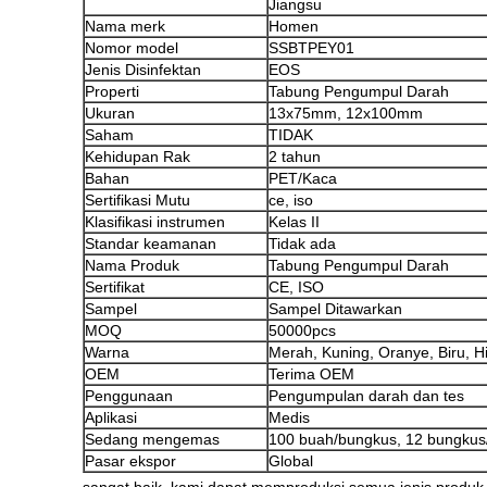
Jiangsu
Nama merk
Homen
Nomor model
SSBTPEY01
Jenis Disinfektan
EOS
Properti
Tabung Pengumpul Darah
Ukuran
13x75mm, 12x100mm
Saham
TIDAK
Kehidupan Rak
2 tahun
Bahan
PET/Kaca
Sertifikasi Mutu
ce, iso
Klasifikasi instrumen
Kelas II
Standar keamanan
Tidak ada
Nama Produk
Tabung Pengumpul Darah
Sertifikat
CE, ISO
Sampel
Sampel Ditawarkan
MOQ
50000pcs
Warna
Merah, Kuning, Oranye, Biru, H
OEM
Terima OEM
Penggunaan
Pengumpulan darah dan tes
Aplikasi
Medis
Sedang mengemas
100 buah/bungkus, 12 bungkus/
Pasar ekspor
Global