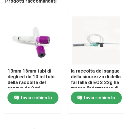
Prodotti raccomandati
13mm 16mm tubi di
la raccolta del sangue
degli ed da 10 ml tubi
della sicurezza di della
della raccolta del
farfalla di EOS 22g ha
sangue da 2 ml
messo l'adattatore di
Casa
Luer
Invia richiesta
Invia richiesta
Prodotti
Chi siamo