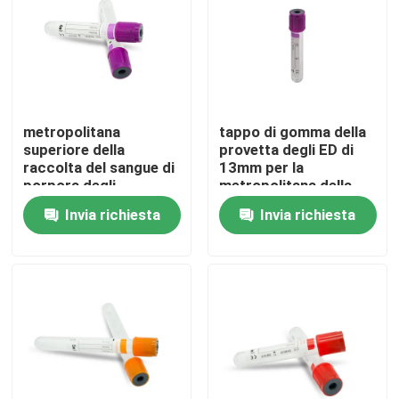
Fatory Tour
Controllo di qualità
metropolitana
tappo di gomma della
superiore della
provetta degli ED di
Contattaci
raccolta del sangue di
13mm per la
porpora degli
metropolitana della
accessori della
raccolta del sangue
Invia richiesta
Invia richiesta
Richiedere un preventivo
raccolta del sangue di
degli ED di 16mm
Gomma di silicone medica
Tappo di gomma medico
Tuffatore di gomma della siringa