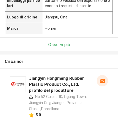
Imballaggi partico
cartone o vescica dell'esportazione S
lari
econdo i requisiti di cliente
Luogo di origine
Jiangsu, Cina
Marca
Homen
Osservi più
Circa noi
Jiangyin Hongmeng Rubber
Plastic Product Co., Ltd.
profilo del produttore
No.52 Guibin RD, Ligang Town,
Jiangyin City, Jiangsu Province,
China. ,Porcellana
5.0