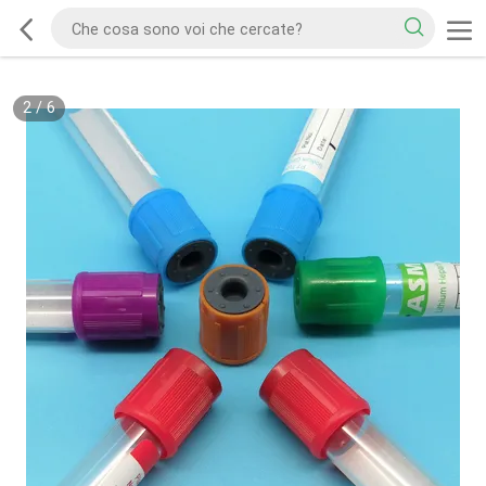
2
/
6