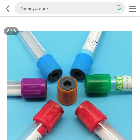
2
/
6