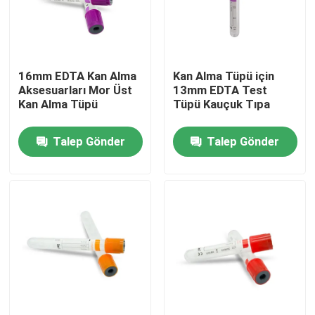
Fabrika turu
16mm EDTA Kan Alma
Kan Alma Tüpü için
Kalite kontrol
Aksesuarları Mor Üst
13mm EDTA Test
Kan Alma Tüpü
Tüpü Kauçuk Tıpa
Bize ulaşın
Talep Gönder
Talep Gönder
Teklif isteği
Tıbbi Silikon Kauçuk
Tıbbi Kauçuk Tıpa
Kauçuk Şırınga Pistonu