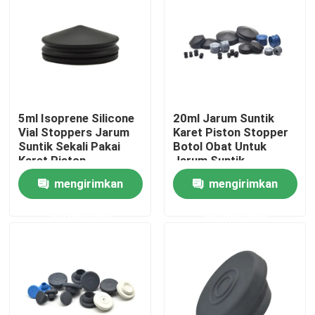
Wisata pabrik
Kontrol kualitas
5ml Isoprene Silicone
20ml Jarum Suntik
Hubungi kami
Vial Stoppers Jarum
Karet Piston Stopper
Suntik Sekali Pakai
Botol Obat Untuk
Karet Piston
Jarum Suntik
Quote request suatu
mengirimkan
mengirimkan
permintaan
permintaan
Karet Silikon Medis
Sumbat Karet Medis
Plunger Jarum Suntik Karet