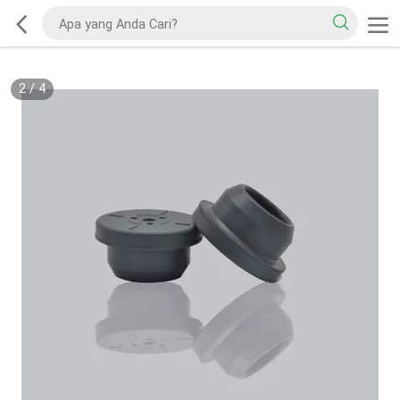
2
/
4