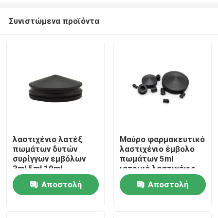
Συνιστώμενα προϊόντα
λαστιχένιο λατέξ
Μαύρο φαρμακευτικό
πωμάτων δυτών
λαστιχένιο έμβολο
Αρχική Σελίδα
συρίγγων εμβόλων
πωμάτων 5ml
3ml 5ml 10ml
ιατρικό λαστιχένιο
ελεύθερο
Αποστολή
Αποστολή
Προϊόντα
ερώτησης
ερώτησης
Σχετικά με εμάς