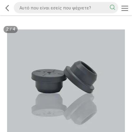
2
/
4