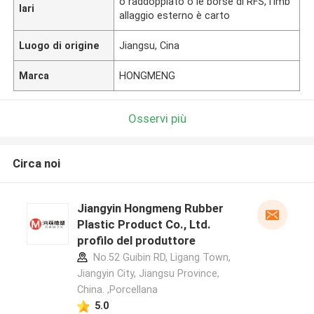
o raddoppiato o le borse di RFS, l'imb
lari
allaggio esterno è carto
Luogo di origine
Jiangsu, Cina
Marca
HONGMENG
Osservi più
Circa noi
Jiangyin Hongmeng Rubber
Plastic Product Co., Ltd.
profilo del produttore
No.52 Guibin RD, Ligang Town,
Jiangyin City, Jiangsu Province,
China. ,Porcellana
5.0