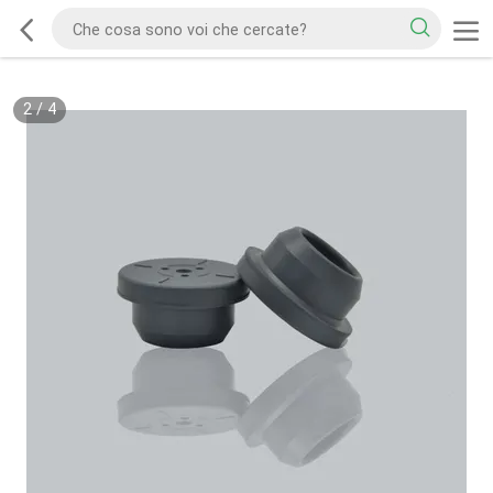
2
/
4