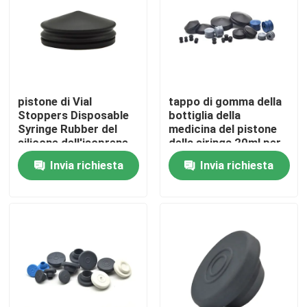
Fatory Tour
Controllo di qualità
pistone di Vial
tappo di gomma della
Stoppers Disposable
bottiglia della
Contattaci
Syringe Rubber del
medicina del pistone
silicone dell'isoprene
della siringa 20ml per
5ml
la siringa
Invia richiesta
Invia richiesta
Richiedere un preventivo
Gomma di silicone medica
Tappo di gomma medico
Tuffatore di gomma della siringa