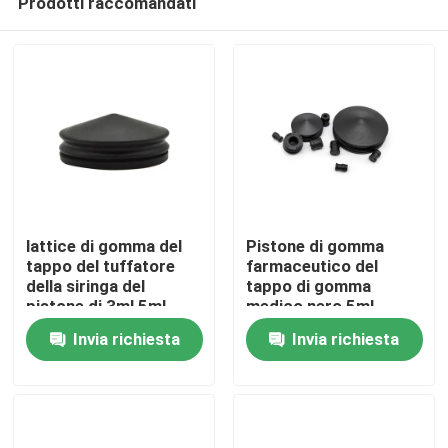
Prodotti raccomandati
lattice di gomma del
Pistone di gomma
tappo del tuffatore
farmaceutico del
della siringa del
tappo di gomma
pistone di 3ml 5ml
medico nero 5ml
Casa
10ml libero
Invia richiesta
Invia richiesta
Prodotti
Chi siamo