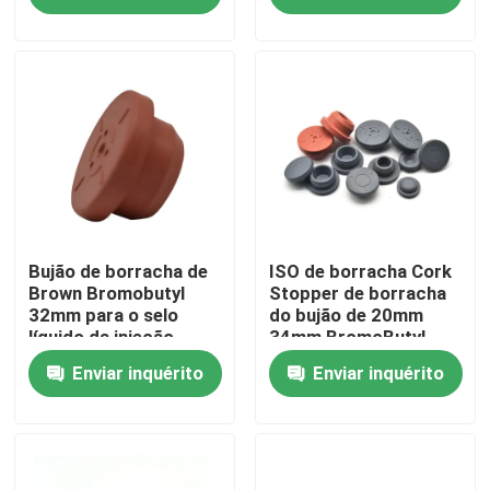
Fábrica
Controle de Qualidade
Fale Conosco
Pedir um orçamento
Bujão de borracha de
ISO de borracha Cork
Brown Bromobutyl
Stopper de borracha
32mm para o selo
do bujão de 20mm
líquido da injeção
34mm BromoButyl
Borracha de silicone médica
Enviar inquérito
Enviar inquérito
Bujão de borracha médico
Atuador de borracha da seringa