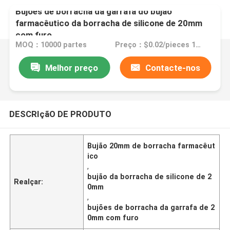
Bujões de borracha da garrafa do bujão
farmacêutico da borracha de silicone de 20mm
com furo
MOQ：10000 partes
Preço：$0.02/pieces 10000-99999 pieces
Melhor preço
Contacte-nos
DESCRIçãO DE PRODUTO
Bujão 20mm de borracha farmacêut
ico
,
bujão da borracha de silicone de 2
Realçar:
0mm
,
bujões de borracha da garrafa de 2
0mm com furo