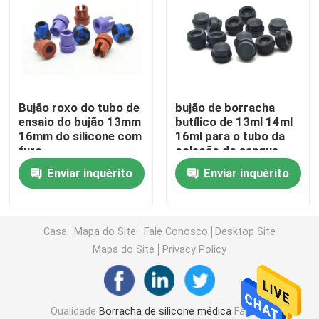
Acessórios da seringa
Acessórios da coleção do sangue
Bujão roxo do tubo de
bujão de borracha
ensaio do bujão 13mm
butílico de 13ml 14ml
Bujão de borracha butílico
16mm do silicone com
16ml para o tubo da
furo
coleção do sangue
Peças preenchidas da seringa
Enviar inquérito
Enviar inquérito
Borracha butílica Halogenated
Casa
Mapa do Site
Fale Conosco
Desktop Site
Mapa do Site
Privacy Policy
Tubo médico do silicone
Tubo de drenagem
Qualidade
Borracha de silicone médica
Fábrica