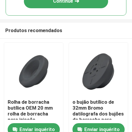
Continue
Produtos recomendados
Casa
Rolha de borracha
o bujão butílico de
butílica OEM 20 mm
32mm Bromo
Produtos
rolha de borracha
datilografa dos bujões
para injeção
de borracha para
fármacos
Enviar inquérito
Enviar inquérito
Quem Somos