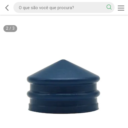
2
/
3