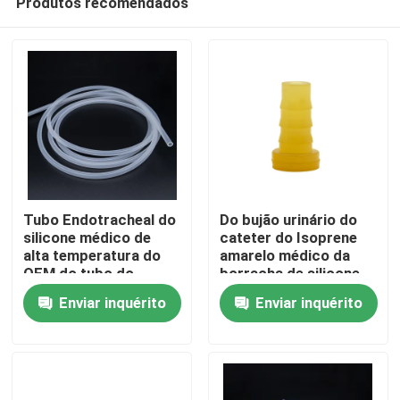
Produtos recomendados
Tubo Endotracheal do
Do bujão urinário do
silicone médico de
cateter do Isoprene
alta temperatura do
amarelo médico da
OEM do tubo do
borracha de silicone
Casa
silicone
Enviar inquérito
Enviar inquérito
Produtos
Quem Somos