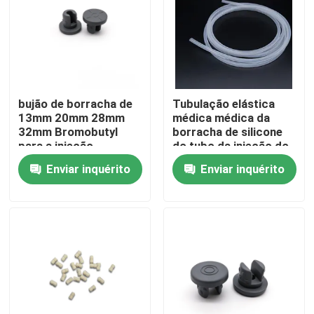
Fábrica
Controle de Qualidade
bujão de borracha de
Tubulação elástica
13mm 20mm 28mm
médica médica da
Fale Conosco
32mm Bromobutyl
borracha de silicone
para a injeção
do tubo da injeção do
OEM
Enviar inquérito
Enviar inquérito
Pedir um orçamento
Borracha de silicone médica
Bujão de borracha médico
Atuador de borracha da seringa