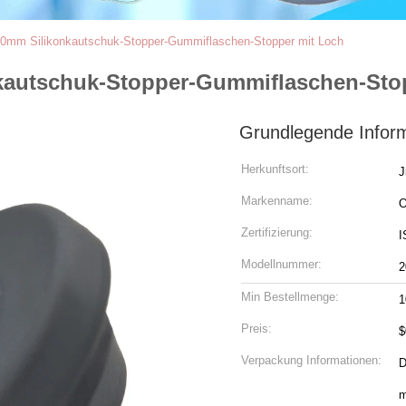
0mm Silikonkautschuk-Stopper-Gummiflaschen-Stopper mit Loch
kautschuk-Stopper-Gummiflaschen-Sto
Grundlegende Infor
Herkunftsort:
J
Markenname:
Zertifizierung:
I
Modellnummer:
2
Min Bestellmenge:
1
Preis:
$
Verpackung Informationen:
D
m