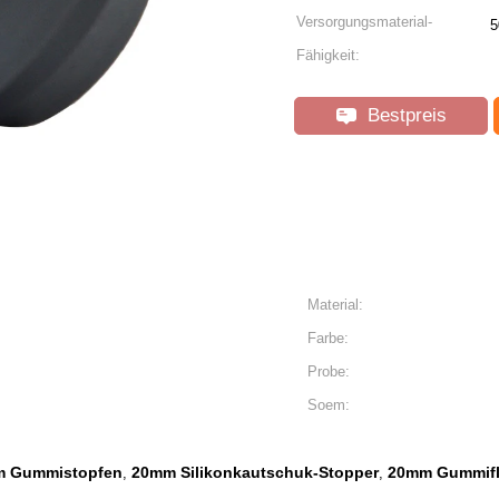
Versorgungsmaterial-
Fähigkeit:
Bestpreis
Material:
Farbe:
Probe:
Soem:
m Gummistopfen
20mm Silikonkautschuk-Stopper
20mm Gummifl
,
,