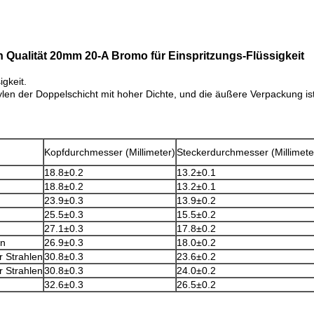
Qualität 20mm 20-A Bromo für Einspritzungs-Flüssigkeit
gkeit.
len der Doppelschicht mit hoher Dichte, und die äußere Verpackung ist
Kopfdurchmesser (Millimeter)
Steckerdurchmesser (Millimete
18.8±0.2
13.2±0.1
18.8±0.2
13.2±0.1
23.9±0.3
13.9±0.2
25.5±0.3
15.5±0.2
27.1±0.3
17.8±0.2
en
26.9±0.3
18.0±0.2
r Strahlen
30.8±0.3
23.6±0.2
r Strahlen
30.8±0.3
24.0±0.2
32.6±0.3
26.5±0.2