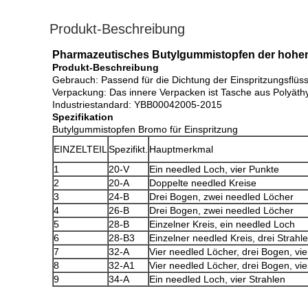
Produkt-Beschreibung
Pharmazeutisches Butylgummistopfen der hohen 
Produkt-Beschreibung
Gebrauch: Passend für die Dichtung der Einspritzungsflüssi
Verpackung: Das innere Verpacken ist Tasche aus Polyäthy
Industriestandard: YBB00042005-2015
Spezifikation
Butylgummistopfen Bromo für Einspritzung
EINZELTEIL
Spezifikt.
Hauptmerkmal
1
20-V
Ein needled Loch, vier Punkte
2
20-A
Doppelte needled Kreise
3
24-B
Drei Bogen, zwei needled Löcher
4
26-B
Drei Bogen, zwei needled Löcher
5
28-B
Einzelner Kreis, ein needled Loch
6
28-B3
Einzelner needled Kreis, drei Strahl
7
32-A
Vier needled Löcher, drei Bogen, vie
8
32-A1
Vier needled Löcher, drei Bogen, vie
9
34-A
Ein needled Loch, vier Strahlen