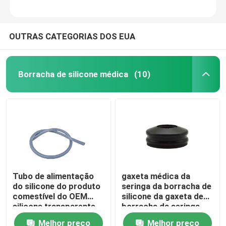
Acessórios urinários do cateter
OUTRAS CATEGORIAS DOS EUA
Tubo da infusão
Borracha de silicone médica
(10)
Acessórios da infusão
Tubo de alimentação
gaxeta médica da
do silicone do produto
seringa da borracha de
comestível do OEM
silicone da gaxeta de
silicone transparente
borracha da seringa
do tubo de estômago
5ml
Melhor preço
Melhor preço