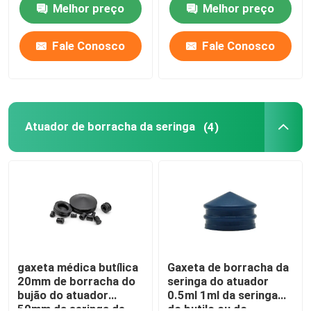
Melhor preço
Melhor preço
Fale Conosco
Fale Conosco
Atuador de borracha da seringa
(4)
gaxeta médica butílica
Gaxeta de borracha da
20mm de borracha do
seringa do atuador
bujão do atuador
0.5ml 1ml da seringa
50mm da seringa de
do butilo ou do