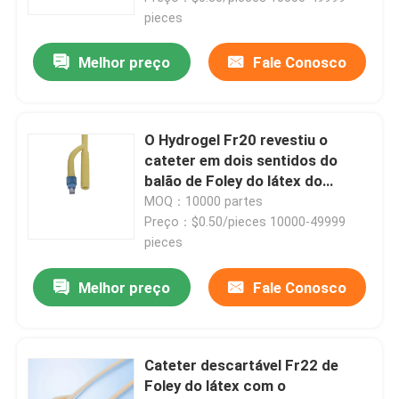
pieces
Melhor preço
Fale Conosco
O Hydrogel Fr20 revestiu o
cateter em dois sentidos do
balão de Foley do látex do
cateter de Foley
MOQ：10000 partes
Preço：$0.50/pieces 10000-49999
pieces
Melhor preço
Fale Conosco
Cateter descartável Fr22 de
Foley do látex com o