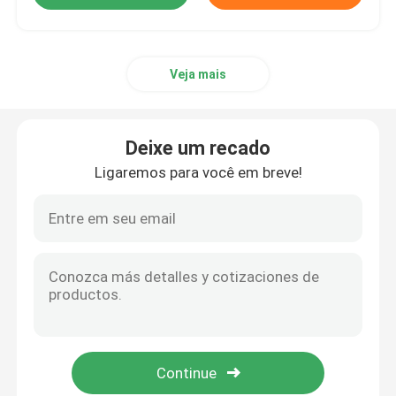
Acessórios da seringa
Veja mais
Acessórios da coleção do sangue
Deixe um recado
Bujão de borracha butílico
Ligaremos para você em breve!
Peças preenchidas da seringa
Borracha butílica Halogenated
Tubo médico do silicone
Tubo de drenagem