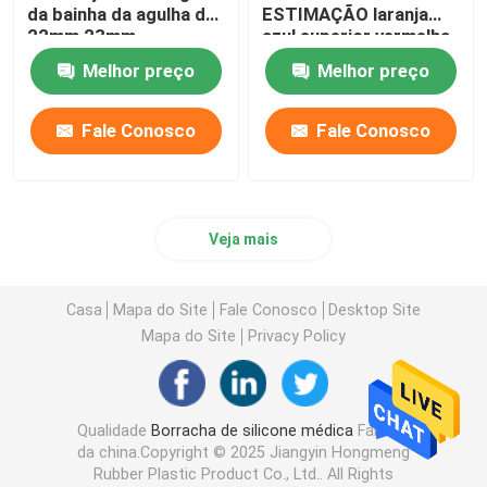
da bainha da agulha de
ESTIMAÇÃO laranja
22mm 23mm
azul superior vermelha
de 10 tubos do sangue
Melhor preço
Melhor preço
do Ml
Fale Conosco
Fale Conosco
Veja mais
Casa
Mapa do Site
Fale Conosco
Desktop Site
Mapa do Site
Privacy Policy
Qualidade
Borracha de silicone médica
Fábrica
da china.Copyright © 2025 Jiangyin Hongmeng
Rubber Plastic Product Co., Ltd.. All Rights