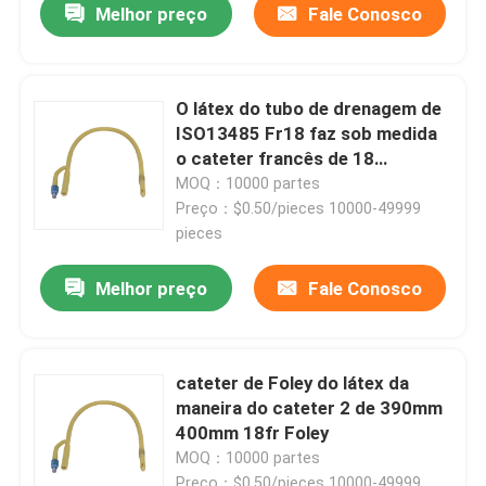
Melhor preço
Fale Conosco
O látex do tubo de drenagem de
ISO13485 Fr18 faz sob medida
o cateter francês de 18
Suctioning
MOQ：10000 partes
Preço：$0.50/pieces 10000-49999
pieces
Melhor preço
Fale Conosco
cateter de Foley do látex da
maneira do cateter 2 de 390mm
400mm 18fr Foley
MOQ：10000 partes
Preço：$0.50/pieces 10000-49999