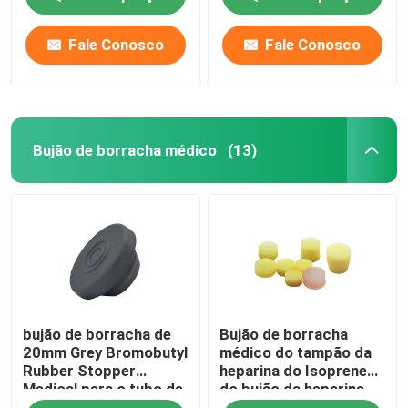
Fale Conosco
Fale Conosco
Bujão de borracha médico
(13)
bujão de borracha de
Bujão de borracha
20mm Grey Bromobutyl
médico do tampão da
Rubber Stopper
heparina do Isoprene
Medical para o tubo de
do bujão da heparina
ensaio da injeção