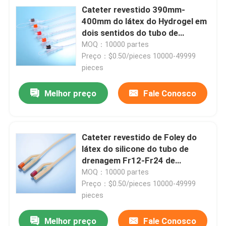
Cateter revestido 390mm-
400mm do látex do Hydrogel em
Fábrica
dois sentidos do tubo de
drenagem Fr12
MOQ：10000 partes
Preço：$0.50/pieces 10000-49999
Controle de Qualidade
pieces
Fale Conosco
Melhor preço
Fale Conosco
Pedir um orçamento
Cateter revestido de Foley do
látex do silicone do tubo de
Borracha de silicone médica
drenagem Fr12-Fr24 de
Tiemann
MOQ：10000 partes
Preço：$0.50/pieces 10000-49999
Bujão de borracha médico
pieces
Atuador de borracha da seringa
Melhor preço
Fale Conosco