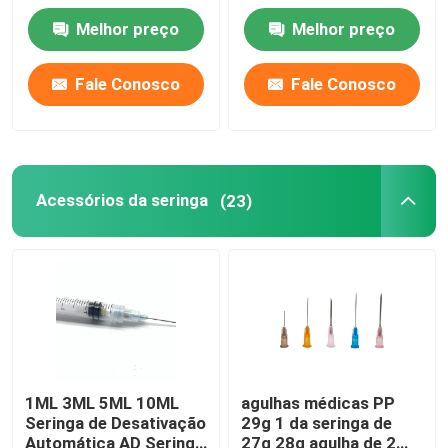
2.5mm 10mm
Isoprene
Melhor preço
Melhor preço
Fale Conosco
Fale Conosco
Acessórios da seringa
(23)
1ML 3ML 5ML 10ML
agulhas médicas PP
Seringa de Desativação
29g 1 da seringa de
Automática AD Seringa
27g 28g agulha de 2