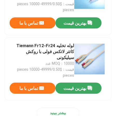
قیمت：$0.50/pieces 10000-49999
pieces
کارخانه تور
بهترین قیمت
تماس با ما
کنترل کیفیت
لوله تخلیه Tiemann Fr12-Fr24
تماس با ما
کاتتر لاتکس فولی با روکش
سیلیکونی
MOQ：10000 عدد
درخواست نقل قول
قیمت：$0.50/pieces 10000-49999
pieces
لاستیک سیلیکونی پزشکی
بهترین قیمت
تماس با ما
درپوش لاستیکی پزشکی
پیستون سرنگ لاستیکی
بیشتر ببینید