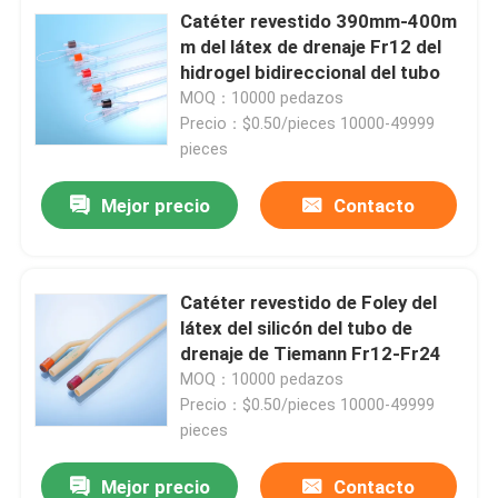
Catéter revestido 390mm-400m
m del látex de drenaje Fr12 del
Visita a la fábrica
hidrogel bidireccional del tubo
MOQ：10000 pedazos
Precio：$0.50/pieces 10000-49999
Control de Calidad
pieces
Contacto
Mejor precio
Contacto
Solicitar una cotización
Catéter revestido de Foley del
látex del silicón del tubo de
Goma de silicona médica
drenaje de Tiemann Fr12-Fr24
MOQ：10000 pedazos
Precio：$0.50/pieces 10000-49999
Tapón de goma médico
pieces
Émbolo de goma de la jeringuilla
Mejor precio
Contacto