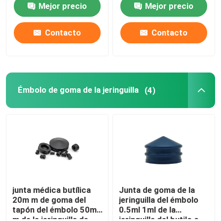
Mejor precio
Mejor precio
Contacto
Contacto
Émbolo de goma de la jeringuilla
(4)
junta médica butílica
Junta de goma de la
20m m de goma del
jeringuilla del émbolo
tapón del émbolo 50m
0.5ml 1ml de la
m de la jeringuilla de
jeringuilla del butilo o