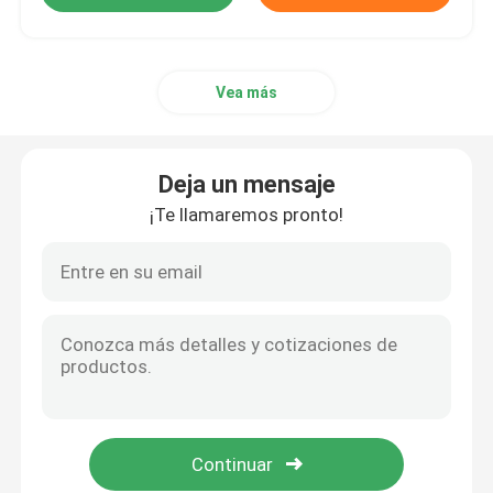
Accesorios de la jeringuilla
Vea más
Accesorios de la colección de la sangre
Deja un mensaje
Tapón de la goma butílica
¡Te llamaremos pronto!
Piezas prellenadas de la jeringuilla
Goma butílica halogenada
Tubo médico del silicón
Tubo de drenaje