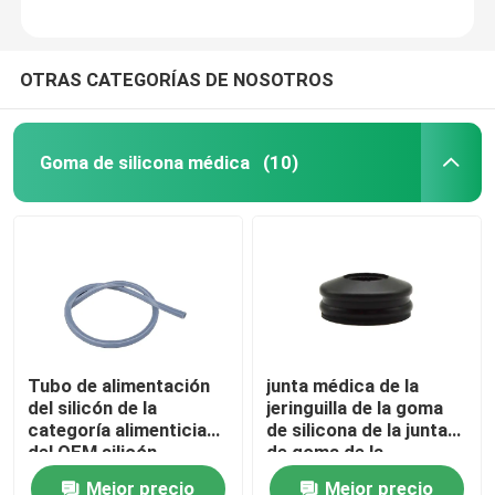
Accesorios urinarios del catéter
OTRAS CATEGORÍAS DE NOSOTROS
Tubo de la infusión
Goma de silicona médica
(10)
Accesorios de la infusión
Tubo de alimentación
junta médica de la
del silicón de la
jeringuilla de la goma
categoría alimenticia
de silicona de la junta
del OEM silicón
de goma de la
transparente del tubo
jeringuilla 5ml
Mejor precio
Mejor precio