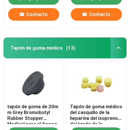
de estómago
Contacto
Contacto
Tapón de goma médico
(13)
tapón de goma de 20m
Tapón de goma médico
m Grey Bromobutyl
del casquillo de la
Rubber Stopper
heparina del isopreno
Medical para el frasco
del tapón de la
de la inyección
heparina