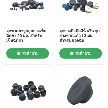
ทัวร์โรงงาน
ควบคุมคุณภาพ
จุกขวดยาลูกสูบยางเข็ม
จุกยางบิวทิลสีน้ำเงิน จุก
ฉีดยา 20 มล. สำหรับ
ยางขวดแก้ว 13 มม.
เข็มฉีดยา
สำหรับขวดฉีด
ติดต่อเรา
ส่งคำถาม
ส่งคำถาม
ขออ้าง
ยางซิลิโคนทางการแพทย์
จุกยางทางการแพทย์
ลูกสูบเข็มฉีดยายาง