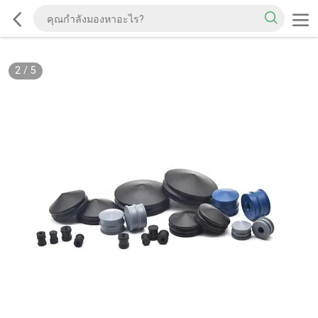
2
/
5