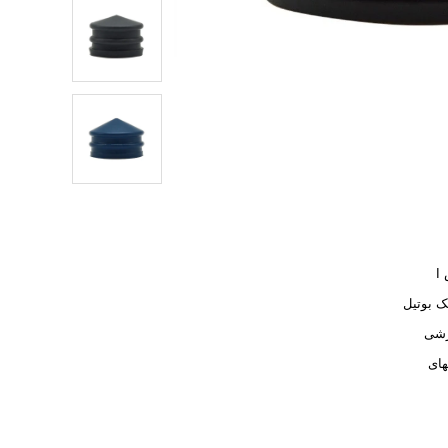
I
ک بوتیل
شی
های