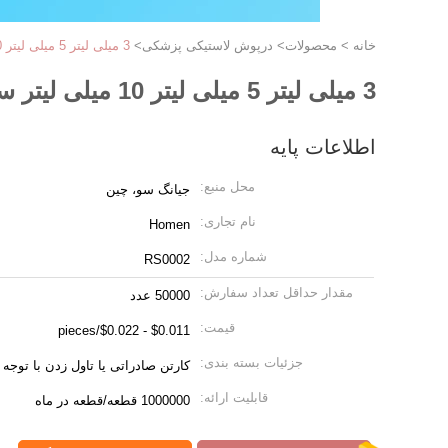
خانه
>
محصولات
>
درپوش لاستیکی پزشکی
>
3 میلی لیتر 5 میلی لیتر 10 میلی لیتر سرنگ پیستونی لاستیکی بدون لاتکس
3 میلی لیتر 5 میلی لیتر 10 میلی لیتر سرنگ پیستونی لاستیکی بدون لاتکس
اطلاعات پایه
محل منبع:
جیانگ سو، چین
نام تجاری:
Homen
شماره مدل:
RS0002
مقدار حداقل تعداد سفارش:
50000 عدد
قیمت:
$0.011 - $0.022/pieces
جزئیات بسته بندی:
کارتن صادراتی یا تاول زدن با توجه 
قابلیت ارائه:
1000000 قطعه/قطعه در ماه