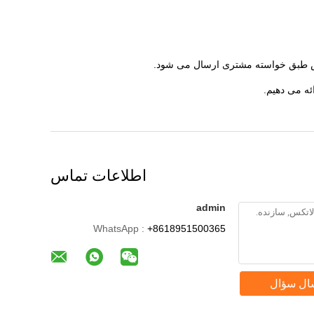
ئه می دهیم.
اطلاعات تماس
admin
WhatsApp :
+8618951500365
ال سؤال