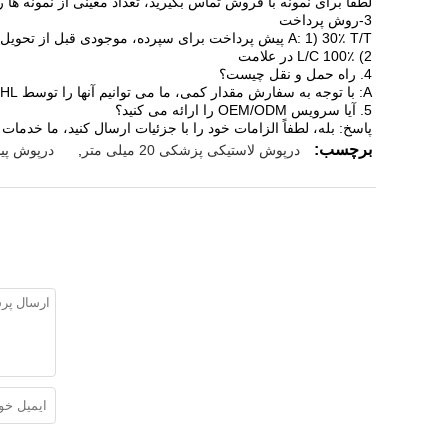
لطفا برای نمونه با فروش تماس بگیرید، تعداد معینی از نمونه ها ر
3-روش پرداخت
A: 1) 30٪ T/T پیش پرداخت برای سپرده، موجودی قبل از تحویل.
2) 100٪ L/C در علامت
4. راه حمل و نقل چیست؟
A: با توجه به سفارش مقدار کمی، ما می توانیم آنها را توسط Fedex / DHL ارسال کنیم، اکسپرس و کالاهای مقدار زیادی با حمل و نقل اقیانوس طبق خواسته مشتری ارسال می شود.
5. آیا سرویس OEM/ODM را ارائه می کنید؟
پاسخ: بله، لطفاً الزامات خود را با جزئیات ارسال کنید، ما خدم
برچسب:
درپوش لاستیکی پزشکی 20 میلی متر
,
درپوش پیستون