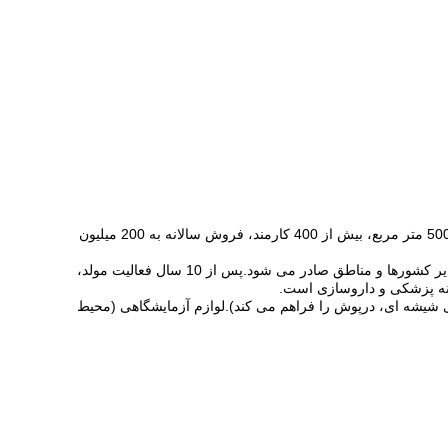
Jiangyin Homen Rubber Plastic Product Co., Ltd، واقع در جاده Guibin 52#، لیگانگ، استان جیانگ سو.این شرکت با مساحتی نزدیک به 50000 متر مربع، بیش از 400 کارمند، فروش سالانه به 200 میلیون
کیفیت عالی محصول و شهرت قابل اعتماد آن را به نفع صنعت داروسازی تبدیل کرده است.محصولات به اروپا، آمریکا، آسیای جنوب شرقی و سایر کشورها و مناطق صادر می شود.پس از 10 سال فعالیت مولد،
شیشه ای، درپوش را فراهم می کند).لوازم آزمایشگاهی (محیط