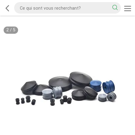
2
/
5