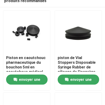
produits recommandés
Piston en caoutchouc
piston de Vial
pharmaceutique du
Stoppers Disposable
bouchon 5ml en
Syringe Rubber de
caoutchouc médical
silicone de l'isoprène
Aperçu
noir
5ml
envoyer une
envoyer une
Produits
demande
demande
A propos de nous