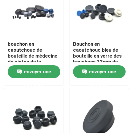
Visite d'usine
Contrôle de la qualité
bouchon en
Bouchon en
caoutchouc de
caoutchouc bleu de
Contact
bouteille de médecine
bouteille en verre des
de piston de la
bouchons 13mm de
seringue 20ml pour la
caoutchouc butylique
envoyer une
envoyer une
Demande de soumission
seringue
pour des fioles
d'injection
demande
demande
Le caoutchouc de silicone médical
Bouchon en caoutchouc médical
Plongeur en caoutchouc de seringue