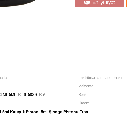
En iyi fiyat
arlar
Enstrüman sınıflandırması:
Malzeme:
 3 ML 5ML 10-DL 50SS 10ML
Renk:
Liman:
l 5ml Kauçuk Piston
5ml Şırınga Pistonu Tıpa
,