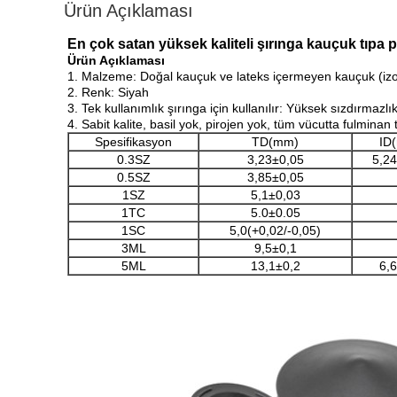
Ürün Açıklaması
En çok satan yüksek kaliteli şırınga kauçuk tıpa 
Ürün Açıklaması
1. Malzeme: Doğal kauçuk ve lateks içermeyen kauçuk (iz
2. Renk: Siyah
3. Tek kullanımlık şırınga için kullanılır: Yüksek sızdırmaz
4. Sabit kalite, basil yok, pirojen yok, tüm vücutta fulminan 
Spesifikasyon
TD(mm)
ID
0.3SZ
3,23±0,05
5,24
0.5SZ
3,85±0,05
1SZ
5,1±0,03
1TC
5.0±0.05
1SC
5,0(+0,02/-0,05)
3ML
9,5±0,1
5ML
13,1±0,2
6,