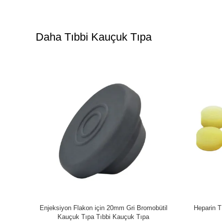
Daha Tıbbi Kauçuk Tıpa
stonlu İlaç
Enjeksiyon Şişeleri İçin Mavi Butil Kauçuk
20mm 30m
Tıpalar 13mm Cam Şişe Kauçuk Tıpa