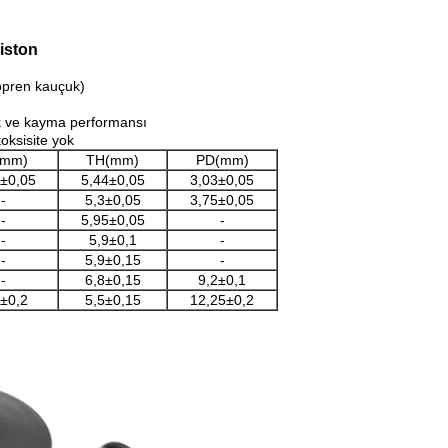
piston
opren kauçuk)
lık ve kayma performansı
toksisite yok
(mm)
TH(mm)
PD(mm)
±0,05
5,44±0,05
3,03±0,05
-
5,3±0,05
3,75±0,05
-
5,95±0,05
-
-
5,9±0,1
-
-
5,9±0,15
-
-
6,8±0,15
9,2±0,1
6±0,2
5,5±0,15
12,25±0,2