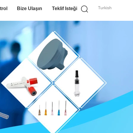
Turkish
trol
Bize Ulaşın
Teklif Isteği