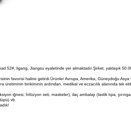
 52#, ligang, Jiangsu eyaletinde yer almaktadır.Şirket, yaklaşık 50.000
risinin favorisi haline getirdi.Ürünler Avrupa, Amerika, Güneydoğu Asya v
ira üretiminin birikiminin ardından, medikal ve eczacılık alanında tek 
ksiyon iğnesi, İnfüzyon seti, maskeler), ilaç ambalajı (lastik tıpa, şırı
tüpü) vb.
adık!