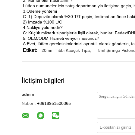
2. Numuneler nasıl alınır?
Lütfen numuneler için satış departmanıyla iletişime geçin, b
3.Ödeme yöntemi
C: 1) Depozito olarak %30 T/T peşin, teslimattan önce baki
2) İmzada %100 L/C
4.Nakliye yolu nedir?
C: Küçük miktarlı siparişlerle ilgili olarak, bunları Fedex/D
5. OEM/ODM Hizmeti veriyor musunuz?
A:Evet, lütfen gereksinimlerinizi ayrıntılı olarak gönderin, 
Etiket:
20mm Tıbbi Kauçuk Tıpa
,
5ml Şırınga Piston
İletişim bilgileri
admin
Naber :
+8618951500365