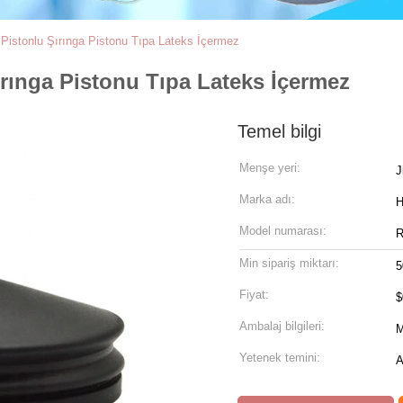
Pistonlu Şırınga Pistonu Tıpa Lateks İçermez
rınga Pistonu Tıpa Lateks İçermez
Temel bilgi
Menşe yeri:
J
Marka adı:
Model numarası:
R
Min sipariş miktarı:
5
Fiyat:
$
Ambalaj bilgileri:
M
Yetenek temini:
A