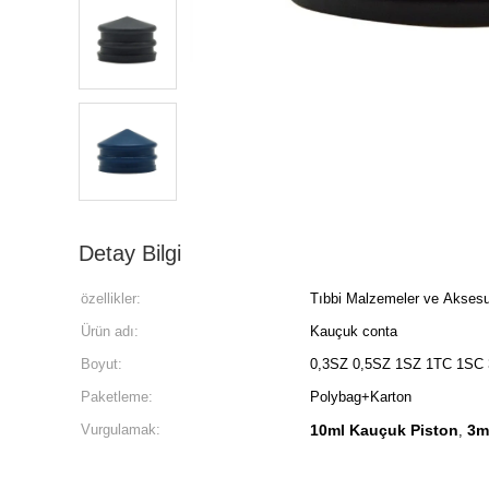
Detay Bilgi
özellikler:
Tıbbi Malzemeler ve Aksesu
Ürün adı:
Kauçuk conta
Boyut:
0,3SZ 0,5SZ 1SZ 1TC 1SC
Paketleme:
Polybag+Karton
Vurgulamak:
10ml Kauçuk Piston
3m
,