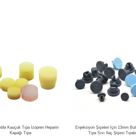
m Tıbbi Kauçuk Tıpa Gri Butil
5ml İzopren Silikon Flakon Tıpa
Kauçuk Tıpa İlaç
Kullanımlık Şırınga Kauçuk P