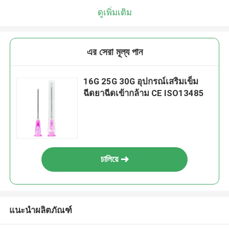
ดูเพิ่มเติม
এর সেরা মূল্য পান
16G 25G 30G อุปกรณ์เสริมเข็ม
ฉีดยาฉีดเข้ากล้าม CE ISO13485
চালিয়ে
แนะนำผลิตภัณฑ์