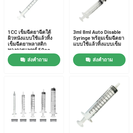
ทัวร์โรงงาน
1CC เข็มฉีดยาฉีดใต้
3ml 8ml Auto Disable
ควบคุมคุณภาพ
ผิวหนังแบบใช้แล้วทิ้ง
Syringe พร้อมเข็มฉีดยา
เข็มฉีดยาพลาสติก
แบบใช้แล้วทิ้งแบบเข็ม
ทางการแพทย์ 50cc
ติดต่อเรา
ส่งคำถาม
ส่งคำถาม
ขออ้าง
ยางซิลิโคนทางการแพทย์
จุกยางทางการแพทย์
ลูกสูบเข็มฉีดยายาง