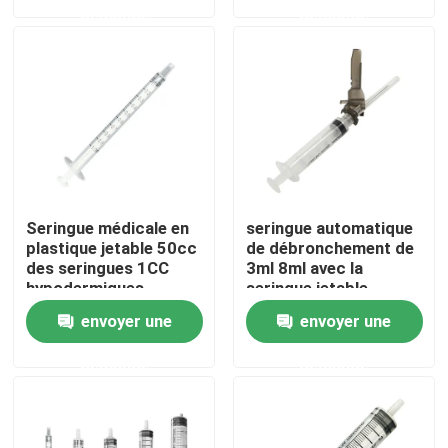
demande
demande
Visite d'usine
Contrôle de la qualité
Contact
Seringue médicale en
seringue automatique
Demande de soumission
plastique jetable 50cc
de débronchement de
des seringues 1CC
3ml 8ml avec la
hypodermiques
seringue jetable
d'injection d'aiguille
Le caoutchouc de silicone médical
envoyer une
envoyer une
demande
demande
Bouchon en caoutchouc médical
Plongeur en caoutchouc de seringue