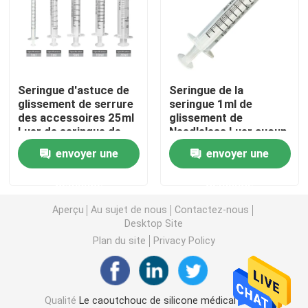
Accessoires de seringue
Accessoires de collection de sang
Seringue d'astuce de
Seringue de la
glissement de serrure
seringue 1ml de
des accessoires 25ml
glissement de
Bouchon de caoutchouc butylique
Luer de seringue de
Needleless Luer aucun
glissement d'OIN 10ml
jetable médical
envoyer une
envoyer une
Luer de la CE
d'aiguille
Pièces préremplies de seringue
demande
demande
Caoutchouc butylique halogéné
Aperçu
Au sujet de nous
Contactez-nous
Desktop Site
Plan du site
Privacy Policy
Tube médical de silicone
Tube de drainage
Qualité
Le caoutchouc de silicone médical
Usine