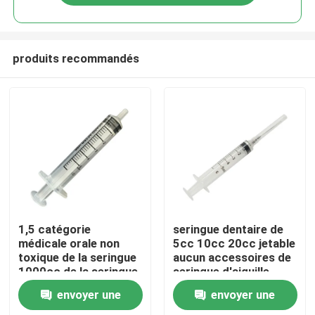
produits recommandés
Aperçu
1,5 catégorie
seringue dentaire de
médicale orale non
5cc 10cc 20cc jetable
toxique de la seringue
aucun accessoires de
Produits
1000cc de la seringue
seringue d'aiguille
250ml de ml
envoyer une
envoyer une
A propos de nous