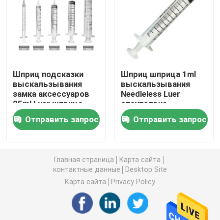
Аксессуары шприца
Аксессуары собрания крови
Шприц подсказки
Шприц шприца 1ml
выскальзывания
выскальзывания
Затвор бутил каучука
замка аксессуаров
Needleless Luer
25ml Luer шприца
отсутствие
выскальзывания ISO
устранимого иглы
Prefilled части шприца
Отправить запрос
Отправить запрос
10ml Luer CE
медицинского
Галоидированный бутил каучук
Главная страница
Карта сайта
контактные данные
Desktop Site
Медицинская трубка силикона
Карта сайта
Privacy Policy
Трубка дренажа