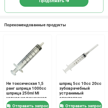
Продолжать
Порекомендованные продукты
Главная страница
Не токсическая 1,5
шприц 5cc 10cc 20cc
ранг шприца 1000cc
зубоврачебный
Продукция
шприца 250ml Ml
устранимый
устная медицинская
отсутствие
аксессуаров шприца
Отправить запрос
Отправить запрос
О Компании
иглы