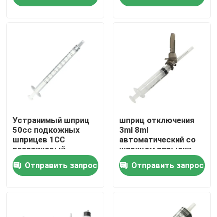
Наша фабрика
контроль качества
контактные данные
Отправить запрос
Устранимый шприц
шприц отключения
50cc подкожных
3ml 8ml
шприцев 1CC
автоматический со
пластиковый
шприцем впрыски
Медицинская силиконовая резина
медицинский
иглы устранимым
Отправить запрос
Отправить запрос
Медицинский резиновый затвор
Резиновый плунжер шприца