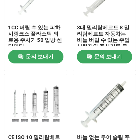
공장 투어
1CC 버릴 수 있는 피하
3대 밀리람베르트 8 밀
시링크스 플라스틱 의
리람베르트 자동차는
품질 관리
료용 주사기 50 입방 센
바늘 버릴 수 있는 주입
티미터
시린지와 주사기를 무
력하게 합니다
문의 보내기
문의 보내기
연락처
견적 요청
의학 실리콘 고무
의학 고무마개
충돌 시린지 플런저
CE ISO 10 밀리람베르
바늘 없는 루어 슬립 주