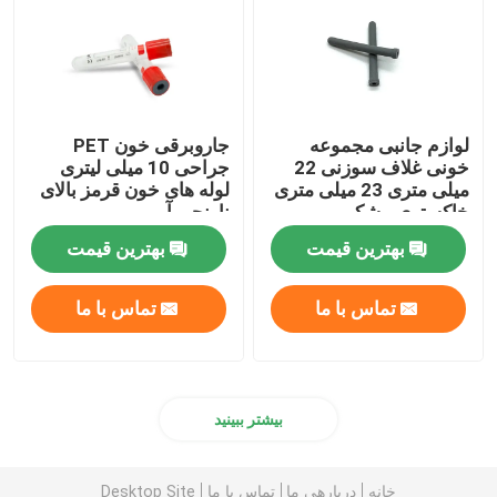
لوازم جانبی مجموعه
جاروبرقی خون PET
خونی غلاف سوزنی 22
جراحی 10 میلی لیتری
میلی متری 23 میلی متری
لوله های خون قرمز بالای
خاکستری مشکی
نارنجی آبی
بهترین قیمت
بهترین قیمت
تماس با ما
تماس با ما
بیشتر ببینید
خانه
دربارهی ما
تماس با ما
Desktop Site