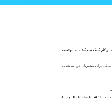
و کار کمک می کند تا به موفقیت
ترین دستگاه برای مشتریان خود به شدت
.
کل فرآیند تولید از مواد اولیه تا محصول نهایی تحت کنترل کیفیت دقیق است.همه محصولات با استانداردهای بین المللی UL، RoHs، REACH، SGS مطابقت