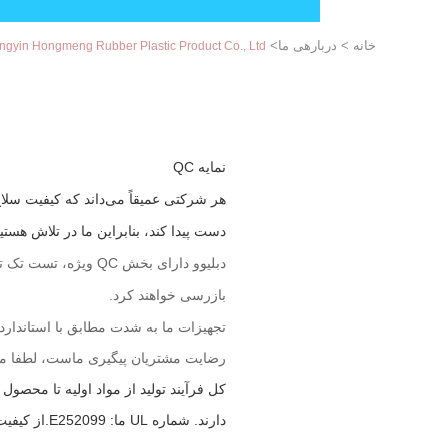
خانه
>
دربارهی ما
>
Jiangyin Hongmeng Rubber Plastic Product Co., Ltd. کنترل کی
نمایه QC
هر شرکتی عمیقاً می‌داند که کیفیت س
دست پیدا کند، بنابراین ما در تلاش هستیم
دبلیو
و دارای بخش QC ویژ
بازرسی خواهند کرد.
تجهیزات ما به شدت مطابق با استاندارد CE طراحی و تولید می شوند، ما به هر جزئیات و کیفیت اهمیت می دهی
رضایت مشتریان پیگیری ماست، لطفا مطم
دارند. شماره UL ما: E252099.از کیفیت خوب ما مطمئن باشید.